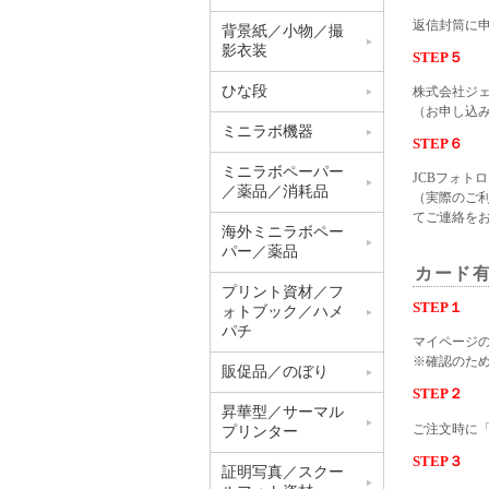
返信封筒に
背景紙／小物／撮
影衣装
STEP５
ひな段
株式会社ジ
（お申し込
ミニラボ機器
STEP６
ミニラボペーパー
JCBフォト
／薬品／消耗品
（実際のご
てご連絡を
海外ミニラボペー
パー／薬品
カード
プリント資材／フ
STEP１
ォトブック／ハメ
パチ
マイページ
※確認のた
販促品／のぼり
STEP２
昇華型／サーマル
ご注文時に
プリンター
STEP３
証明写真／スクー