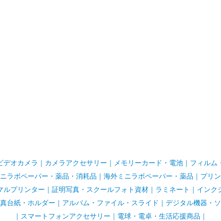
ビデオカメラ
｜
カメラアクセサリー
｜
メモリーカード・電池
｜
フィルム
ニラボペーパー・薬品・消耗品
｜
海外ミニラボペーパー・薬品
｜
プリン
マルプリンター
｜
証明写真・スクールフォト資材
｜
ラミネート
｜
インク
真台紙・ホルダー
｜
アルバム・ファイル・スライド
｜
デジタル機器・ソ
｜
スマートフォンアクセサリー
｜
電球・電卓・生活応援商品｜