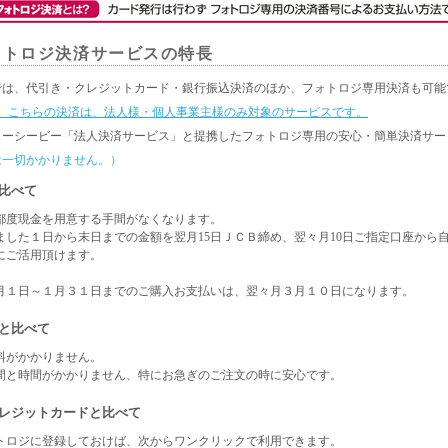
ォトロジ決済サービスの特長
では、代引き・クレジットカード・銀行振込決済のほか、フォトロジ専用決済も可能
・ こちらの決済は、法人様・個人事業主様のみ対象のサービスです。
ェーシービー「法人決済サービス」と提携したフォトロジ専用の安心・簡単決済サー
は一切かかりません。）
と比べて
都度現金を用意する手間がなくなります。
ました１日から末日までの金額を翌月15日ＪＣＢ締め、翌々月10日ご指定口座から
にご活用頂けます。
月１日～１月３１日までのご購入お支払いは、翌々月３月１０日になります。
込と比べて
料がかかりません。
間と時間がかかりません、特にお急ぎのご注文の時に安心です。
のクレジットカードと比べて
トロジに登録しておけば、次からワンクリックで利用できます。