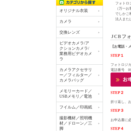
フォトロ
（万一お
オリジナル衣装
でしかご
法人また
カメラ
交換レンズ
JCBフ
ビデオカメラ/ア
【お電話・
クションカメラ/
業務用ビデオカメ
STEP１
ラ
フォトロジ
カメラアクセサリ
電話番号 06-6
ー／フィルター／
カメラバッグ
メモリーカード／
STEP２
USBメモリ／電池
折り返し、
フイルム／印画紙
STEP３
撮影機材／照明機
お申込書に
材／ドローン／三
STEP４
脚