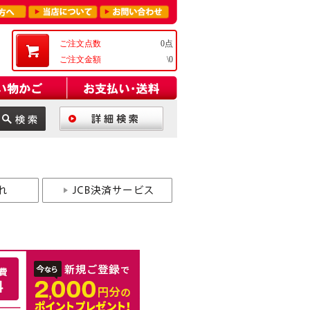
ご注文点数
0点
ご注文金額
\0