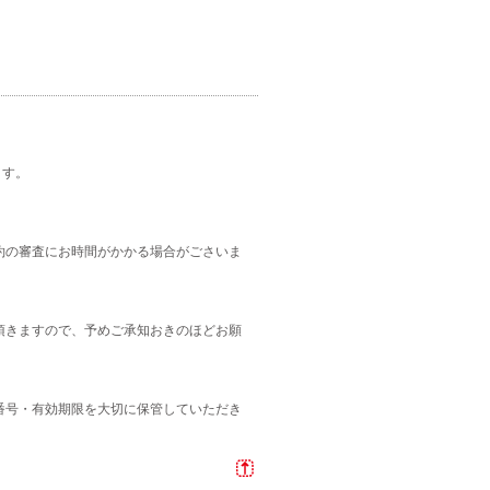
。
ます。
約の審査にお時間がかかる場合がごさいま
頂きますので、予めご承知おきのほどお願
番号・有効期限を大切に保管していただき