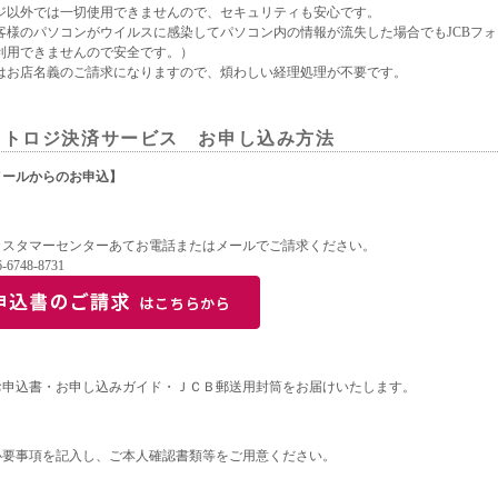
ジ以外では一切使用できませんので、セキュリティも安心です。
客様のパソコンがウイルスに感染してパソコン内の情報が流失した場合でもJCBフ
利用できませんので安全です。）
はお店名義のご請求になりますので、煩わしい経理処理が不要です。
ォトロジ決済サービス お申し込み方法
メールからのお申込】
カスタマーセンターあてお電話またはメールでご請求ください。
748-8731
お申込書・お申し込みガイド・ＪＣＢ郵送用封筒をお届けいたします。
必要事項を記入し、ご本人確認書類等をご用意ください。