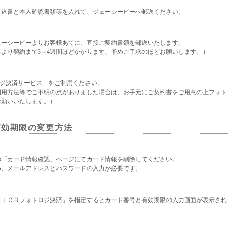
申込書と本人確認書類等を入れて、ジェーシービーへ郵送ください。
ェーシービーよりお客様あてに、直接ご契約書類を郵送いたします。
みより契約まで3～4週間ほどかかります、予めご了承のほどお願いします。）
ロジ決済サービス をご利用ください。
利用方法等でご不明の点がありました場合は、お手元にご契約書をご用意の上フォト
お願いいたします。）
有効期限の変更方法
の「カード情報確認」ページにてカード情報を削除してください。
め、メールアドレスとパスワードの入力が必要です。
「ＪＣＢフォトロジ決済」を指定するとカード番号と有効期限の入力画面が表示され