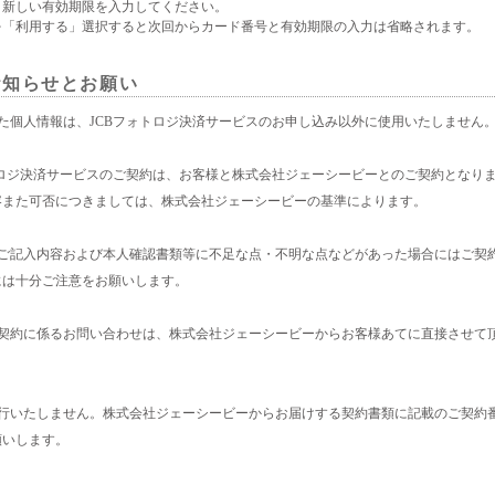
と新しい有効期限を入力してください。
を「利用する」選択すると次回からカード番号と有効期限の入力は省略されます。
お知らせとお願い
た個人情報は、JCBフォトロジ決済サービスのお申し込み以外に使用いたしません
トロジ決済サービスのご契約は、お客様と株式会社ジェーシービーとのご契約となり
容また可否につきましては、株式会社ジェーシービーの基準によります。
のご記入内容および本人確認書類等に不足な点・不明な点などがあった場合にはご契
には十分ご注意をお願いします。
ご契約に係るお問い合わせは、株式会社ジェーシービーからお客様あてに直接させて
発行いたしません。株式会社ジェーシービーからお届けする契約書類に記載のご契約
願いします。