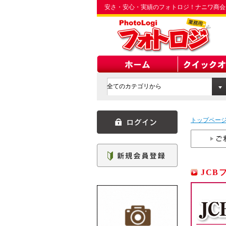
安さ・安心・実績のフォトロジ！ナニワ商会
トップペー
JCB