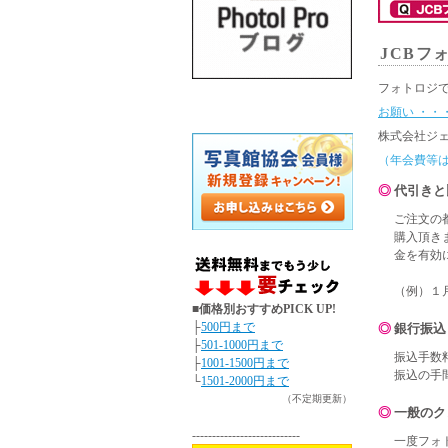
JCBフ
フォトロジ
お願い ・・
株式会社ジ
（年会費等
◎ 代引き
ご注文の
購入頂き
金を有効
（例）１
■価格別おすすめPICK UP!
├
500円まで
◎ 銀行振
├
501-1000円まで
振込手数
├
1001-1500円まで
振込の手
└
1501-2000円まで
（不定期更新）
◎ 一般
---------------------------
一度フォ