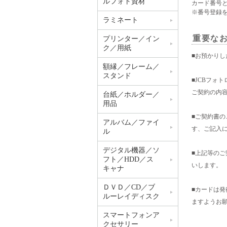
ルフォト資材
カード番号
※番号登録
ラミネート
重要な
プリンター／イン
ク／用紙
■お預かりし
額縁／フレーム／
スタンド
■JCBフォ
ご契約の内
台紙／ホルダー／
用品
■ご契約書
アルバム／ファイ
す、ご記入
ル
デジタル機器／ソ
■上記等の
フト／HDD／ス
いします。
キャナ
ＤＶＤ／CD／ブ
■カードは
ルーレイディスク
ますようお
スマートフォンア
クセサリー