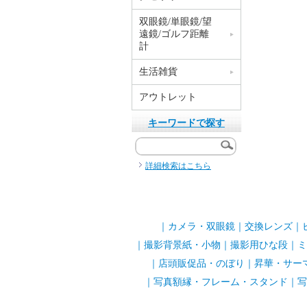
双眼鏡/単眼鏡/望
遠鏡/ゴルフ距離
計
生活雑貨
アウトレット
キーワードで探す
詳細検索はこちら
｜
カメラ・双眼鏡
｜
交換レンズ
｜
｜
撮影背景紙・小物
｜
撮影用ひな段
｜
ミ
｜
店頭販促品・のぼり
｜
昇華・サー
｜
写真額縁・フレーム・スタンド
｜
写