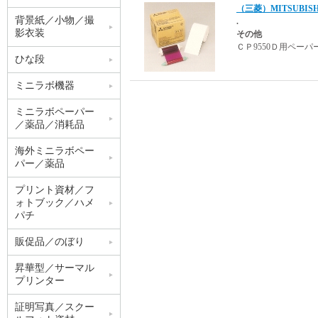
（三菱）MITSUBISH
背景紙／小物／撮
.
影衣装
その他
ＣＰ9550Ｄ用ペーパー 
ひな段
ミニラボ機器
ミニラボペーパー
／薬品／消耗品
海外ミニラボペー
パー／薬品
プリント資材／フ
ォトブック／ハメ
パチ
販促品／のぼり
昇華型／サーマル
プリンター
証明写真／スクー