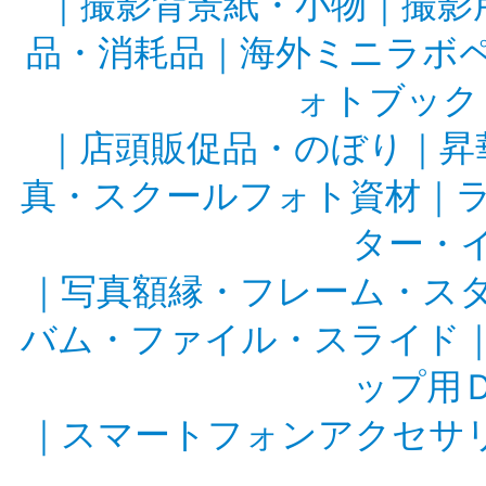
｜
撮影背景紙・小物
｜
撮影
品・消耗品
｜
海外ミニラボ
ォトブック
｜
店頭販促品・のぼり
｜
昇
真・スクールフォト資材
｜
ター・
｜
写真額縁・フレーム・ス
バム・ファイル・スライド
ップ用
｜
スマートフォンアクセサ