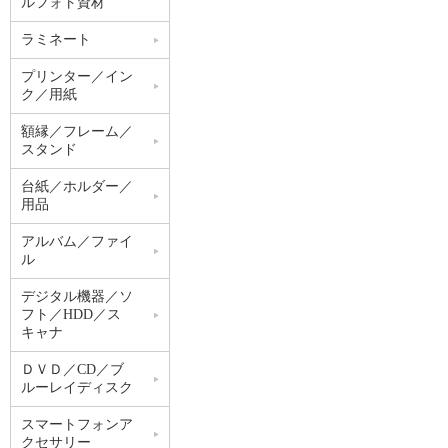
ルフォト資材
ラミネート
プリンター／イン
ク／用紙
額縁／フレーム／
スタンド
台紙／ホルダー／
用品
アルバム／ファイ
ル
デジタル機器／ソ
フト／HDD／ス
キャナ
ＤＶＤ／CD／ブ
ルーレイディスク
スマートフォンア
クセサリー