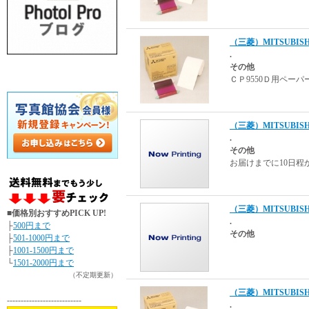
（三菱）MITSUBIS
.
その他
ＣＰ9550Ｄ用ペーパー 
（三菱）MITSUBIS
.
その他
お届けまでに10日程かか
（三菱）MITSUBISHI
■価格別おすすめPICK UP!
.
├
500円まで
その他
├
501-1000円まで
├
1001-1500円まで
└
1501-2000円まで
（不定期更新）
（三菱）MITSUBISH
---------------------------
.