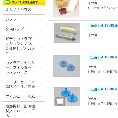
その他
ＣＰ9550Ｄ用ペーパー 
オリジナル衣装
カメラ
（三菱）MITSUBI
交換レンズ
.
その他
ビデオカメラ/ア
クションカメラ/
業務用ビデオカメ
ラ
（三菱）MITSUBIS
.
カメラアクセサリ
その他
ー／フィルター／
お届けまでに10日程かか
カメラバッグ
メモリーカード／
USBメモリ／電池
（三菱）MITSUB
.
フイルム／印画紙
その他
お届けまでに10日程かかり
撮影機材／照明機
材／ドローン／三
脚