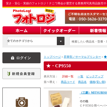
安さ・安心・実績のフォトロジ！ナニワ商会が運営する業務用写真用品販売サ
検索したい商品名・型番・J
てください
トップページ
＞
昇華型／サーマルプリンター
＞
◆
・CP9550
表示方法：
詳細一覧
一覧
ピックアップ
並べ替え：
商品コード
商品名
価格(安い順)
（三菱）MITSUBISH
.
その他
ＣＰ9550Ｄ用ペーパー 