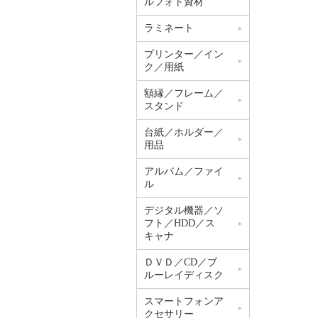
ルフォト資材
ラミネート
プリンター／イン
ク／用紙
額縁／フレーム／
スタンド
台紙／ホルダー／
用品
アルバム／ファイ
ル
デジタル機器／ソ
フト／HDD／ス
キャナ
ＤＶＤ／CD／ブ
ルーレイディスク
スマートフォンア
クセサリー