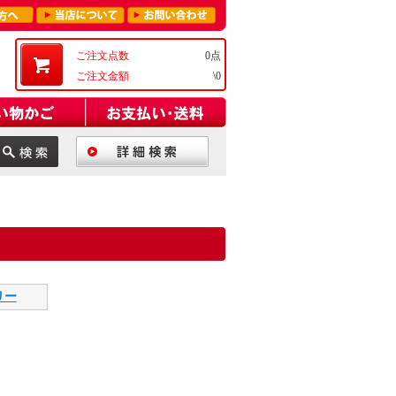
ご注文点数
0点
ご注文金額
\0
リー