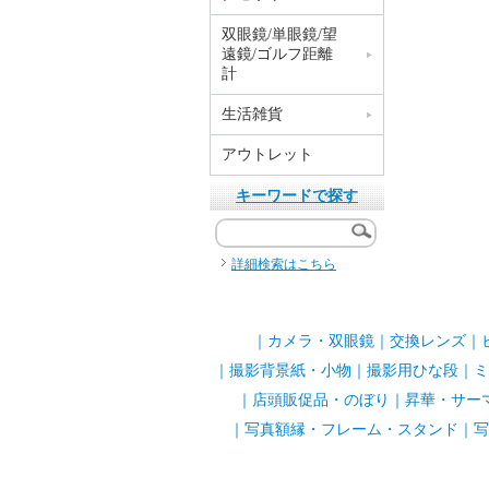
双眼鏡/単眼鏡/望
遠鏡/ゴルフ距離
計
生活雑貨
アウトレット
キーワードで探す
詳細検索はこちら
｜
カメラ・双眼鏡
｜
交換レンズ
｜
｜
撮影背景紙・小物
｜
撮影用ひな段
｜
ミ
｜
店頭販促品・のぼり
｜
昇華・サー
｜
写真額縁・フレーム・スタンド
｜
写