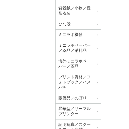
背景紙／小物／撮
影衣装
ひな段
ミニラボ機器
ミニラボペーパー
／薬品／消耗品
海外ミニラボペー
パー／薬品
プリント資材／フ
ォトブック／ハメ
パチ
販促品／のぼり
昇華型／サーマル
プリンター
証明写真／スクー