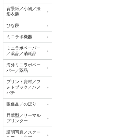
背景紙／小物／撮
影衣装
ひな段
ミニラボ機器
ミニラボペーパー
／薬品／消耗品
海外ミニラボペー
パー／薬品
プリント資材／フ
ォトブック／ハメ
パチ
販促品／のぼり
昇華型／サーマル
プリンター
証明写真／スクー