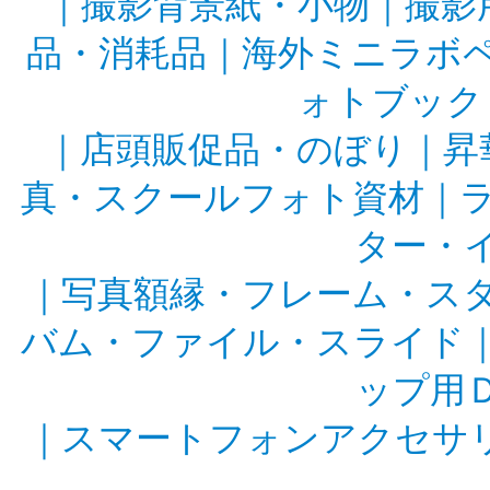
｜
撮影背景紙・小物
｜
撮影
品・消耗品
｜
海外ミニラボ
ォトブック
｜
店頭販促品・のぼり
｜
昇
真・スクールフォト資材
｜
ター・
｜
写真額縁・フレーム・ス
バム・ファイル・スライド
ップ用
｜
スマートフォンアクセサ