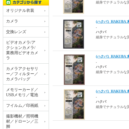
細身でナチュラルな
オリジナル衣装
カメラ
(ハクバ）HAKUBA 
.
交換レンズ
ハクバ
細身でナチュラルな
ビデオカメラ/ア
クションカメラ/
業務用ビデオカメ
(ハクバ）HAKUBA
ラ
.
ハクバ
カメラアクセサリ
細身でナチュラルな
ー／フィルター／
カメラバッグ
メモリーカード／
(ハクバ）HAKUBA
USBメモリ／電池
.
ハクバ
フイルム／印画紙
細身でナチュラルな
撮影機材／照明機
材／ドローン／三
脚