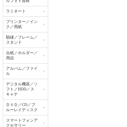
ルフォト資材
ラミネート
プリンター／イン
ク／用紙
額縁／フレーム／
スタンド
台紙／ホルダー／
用品
アルバム／ファイ
ル
デジタル機器／ソ
フト／HDD／ス
キャナ
ＤＶＤ／CD／ブ
ルーレイディスク
スマートフォンア
クセサリー