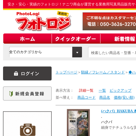
安さ・安心・実績のフォトロジ！ナニワ商会が運営する業務用写真用品販売サ
検索したい商品名・型番・J
てください
トップページ
＞
額縁／フレーム／スタンド
＞
◆ハ
表示方法：
詳細一覧
一覧
ピックアップ
並べ替え：
商品コード
商品名
価格(安い順)
(ハクバ）HAKUBA 
.
ハクバ
細身でナチュラルな