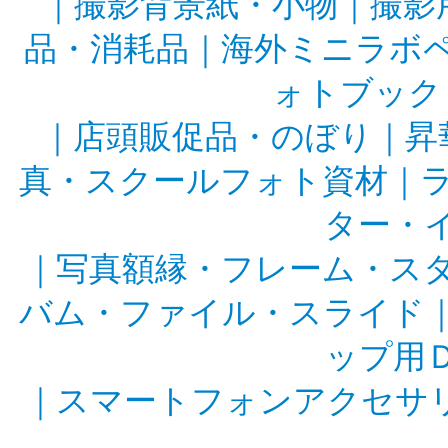
｜
撮影背景紙・小物
｜
撮影
品・消耗品
｜
海外ミニラボ
ォトブック
｜
店頭販促品・のぼり
｜
昇
真・スクールフォト資材
｜
ター・
｜
写真額縁・フレーム・ス
バム・ファイル・スライド
ップ用
｜
スマートフォンアクセサ