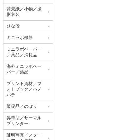
背景紙／小物／撮
影衣装
ひな段
ミニラボ機器
ミニラボペーパー
／薬品／消耗品
海外ミニラボペー
パー／薬品
プリント資材／フ
ォトブック／ハメ
パチ
販促品／のぼり
昇華型／サーマル
プリンター
証明写真／スクー