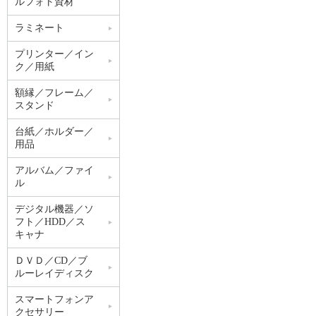
ルフォト資材
ラミネート
プリンター／イン
ク／用紙
額縁／フレーム／
スタンド
台紙／ホルダー／
用品
アルバム／ファイ
ル
デジタル機器／ソ
フト／HDD／ス
キャナ
ＤＶＤ／CD／ブ
ルーレイディスク
スマートフォンア
クセサリー