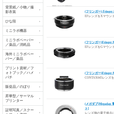
背景紙／小物／撮
(フリンガー) Frin
影衣装
EFレンズをXマウ
ひな段
ミニラボ機器
ミニラボペーパー
(フリンガー)Fring
／薬品／消耗品
EFレンズをGマウ
海外ミニラボペー
パー／薬品
プリント資材／フ
ォトブック／ハメ
(フリンガー)Fringe
パチ
CONTAX645レ
販促品／のぼり
昇華型／サーマル
プリンター
(メガダプ)Megada
ト]
証明写真／スクー
レンズ側の電子接点