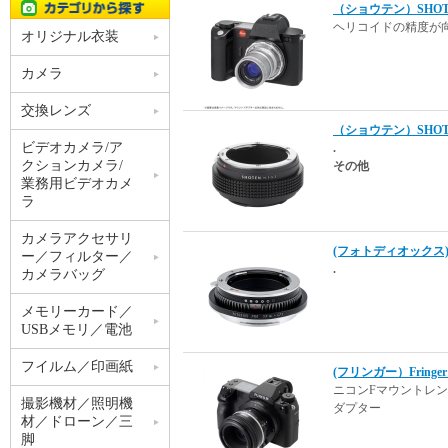
（ショウテン）SHOT
ヘリコイドの精度が
オリジナル衣装
カメラ
交換レンズ
（ショウテン）SHOT
ビデオカメラ/ア
.
クションカメラ/
その他
業務用ビデオカメ
ラ
カメラアクセサリ
(フォトディオックス) F
ー／フィルター／
.
カメラバッグ
メモリーカード／
USBメモリ／電池
フイルム／印画紙
(フリンガー）Fring
ニコンFマウントレ
撮影機材／照明機
ダプター
材／ドローン／三
脚