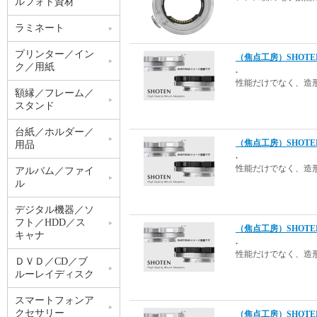
ルフォト資材
ラミネート
プリンター／イン
（焦点工房）SHOTE
ク／用紙
.
性能だけでなく、造
額縁／フレーム／
スタンド
台紙／ホルダー／
（焦点工房）SHOTE
用品
.
性能だけでなく、造
アルバム／ファイ
ル
デジタル機器／ソ
フト／HDD／ス
（焦点工房）SHOTE
キャナ
.
性能だけでなく、造
ＤＶＤ／CD／ブ
ルーレイディスク
スマートフォンア
クセサリー
（焦点工房）SHOTE