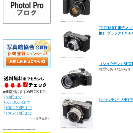
TECHART 電子マ
換） ブラック LM-EA
（ショウテン）SHO
薄型でありながらオ
■価格別おすすめPICK UP!
├
500円まで
(ショウテン）SHOT
├
501-1000円まで
├
1001-1500円まで
└
1501-2000円まで
（不定期更新）
---------------------------