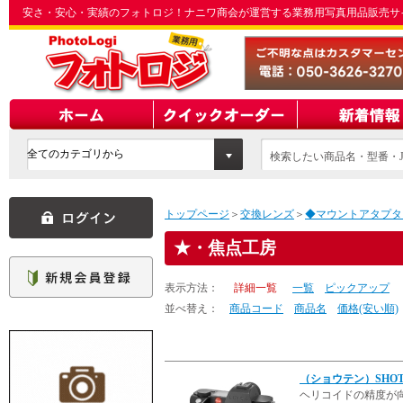
安さ・安心・実績のフォトロジ！ナニワ商会が運営する業務用写真用品販売サ
検索したい商品名・型番・J
てください
トップページ
＞
交換レンズ
＞
◆マウントアタプタ
・焦点工房
表示方法：
詳細一覧
一覧
ピックアップ
並べ替え：
商品コード
商品名
価格(安い順)
（ショウテン）SHOT
ヘリコイドの精度が