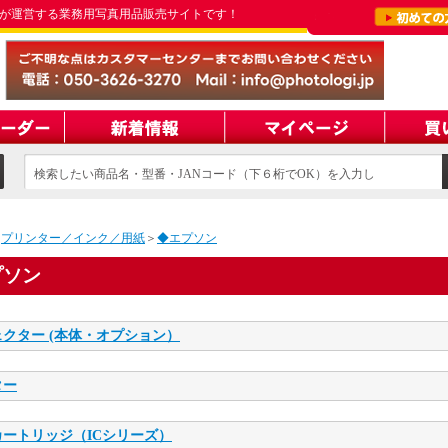
が運営する業務用写真用品販売サイトです！
検索したい商品名・型番・JANコード（下６桁でOK）を入力し
てください
＞
プリンター／インク／用紙
＞
◆エプソン
プソン
クター (本体・オプション）
ター
ートリッジ（ICシリーズ）