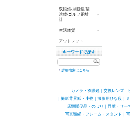
双眼鏡/単眼鏡/望
遠鏡/ゴルフ距離
計
生活雑貨
アウトレット
キーワードで探す
詳細検索はこちら
｜
カメラ・双眼鏡
｜
交換レンズ
｜
｜
撮影背景紙・小物
｜
撮影用ひな段
｜
ミ
｜
店頭販促品・のぼり
｜
昇華・サー
｜
写真額縁・フレーム・スタンド
｜
写