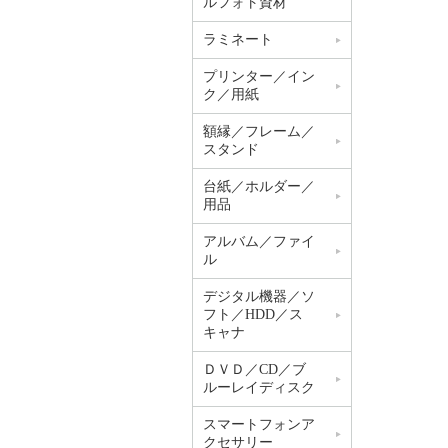
ルフォト資材
ラミネート
プリンター／イン
ク／用紙
額縁／フレーム／
スタンド
台紙／ホルダー／
用品
アルバム／ファイ
ル
デジタル機器／ソ
フト／HDD／ス
キャナ
ＤＶＤ／CD／ブ
ルーレイディスク
スマートフォンア
クセサリー