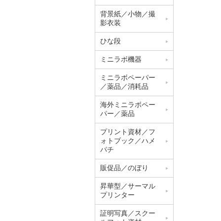
背景紙／小物／撮
影衣装
ひな段
ミニラボ機器
ミニラボペーパー
／薬品／消耗品
海外ミニラボペー
パー／薬品
プリント資材／フ
ォトブック／ハメ
パチ
販促品／のぼり
昇華型／サーマル
プリンター
証明写真／スクー