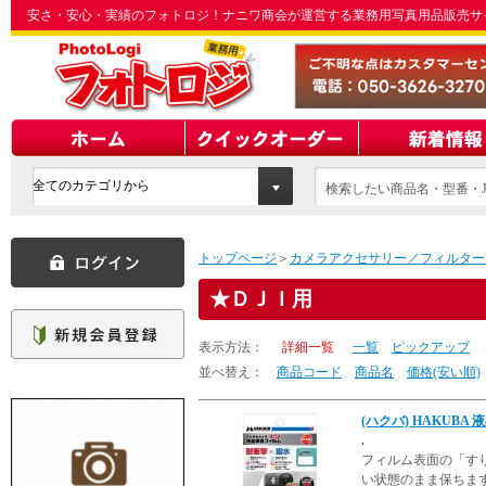
安さ・安心・実績のフォトロジ！ナニワ商会が運営する業務用写真用品販売サ
検索したい商品名・型番・J
てください
トップページ
＞
カメラアクセサリー／フィルター
ＤＪＩ用
表示方法：
詳細一覧
一覧
ピックアップ
並べ替え：
商品コード
商品名
価格(安い順)
(ハクバ) HAKUBA 
.
フィルム表面の「す
い状態のまま保ちま