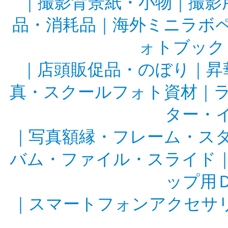
｜
撮影背景紙・小物
｜
撮影
品・消耗品
｜
海外ミニラボ
ォトブック
｜
店頭販促品・のぼり
｜
昇
真・スクールフォト資材
｜
ター・
｜
写真額縁・フレーム・ス
バム・ファイル・スライド
ップ用
｜
スマートフォンアクセサ