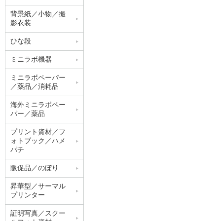
背景紙／小物／撮
影衣装
ひな段
ミニラボ機器
ミニラボペーパー
／薬品／消耗品
海外ミニラボペー
パー／薬品
プリント資材／フ
ォトブック／ハメ
パチ
販促品／のぼり
昇華型／サーマル
プリンター
証明写真／スクー