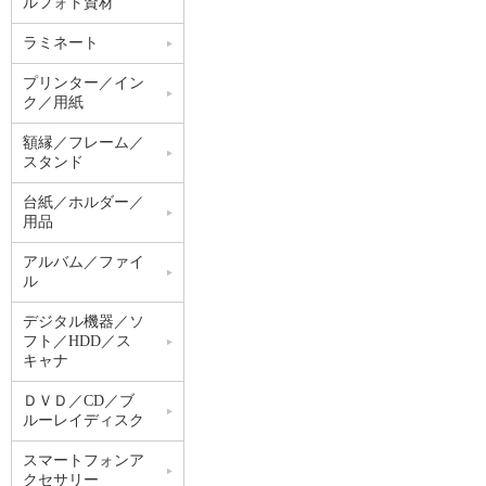
ルフォト資材
ラミネート
プリンター／イン
ク／用紙
額縁／フレーム／
スタンド
台紙／ホルダー／
用品
アルバム／ファイ
ル
デジタル機器／ソ
フト／HDD／ス
キャナ
ＤＶＤ／CD／ブ
ルーレイディスク
スマートフォンア
クセサリー