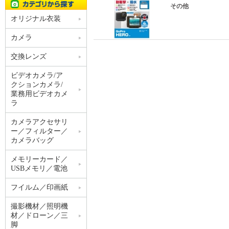
その他
オリジナル衣装
カメラ
交換レンズ
ビデオカメラ/ア
クションカメラ/
業務用ビデオカメ
ラ
カメラアクセサリ
ー／フィルター／
カメラバッグ
メモリーカード／
USBメモリ／電池
フイルム／印画紙
撮影機材／照明機
材／ドローン／三
脚