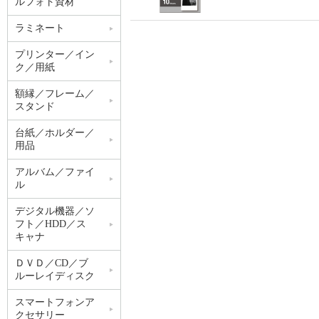
ルフォト資材
ラミネート
プリンター／イン
ク／用紙
額縁／フレーム／
スタンド
台紙／ホルダー／
用品
アルバム／ファイ
ル
デジタル機器／ソ
フト／HDD／ス
キャナ
ＤＶＤ／CD／ブ
ルーレイディスク
スマートフォンア
クセサリー