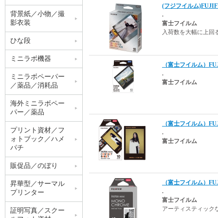
(フジフイルム)FUJIF
背景紙／小物／撮
.
影衣装
富士フイルム
入荷数を大幅に上回
ひな段
ミニラボ機器
（富士フイルム）FUJI
.
ミニラボペーパー
富士フイルム
／薬品／消耗品
海外ミニラボペー
パー／薬品
（富士フイルム）FUJ
プリント資材／フ
.
ォトブック／ハメ
富士フイルム
パチ
販促品／のぼり
（富士フイルム）FUJIFI
昇華型／サーマル
.
プリンター
富士フイルム
アーティスティック
証明写真／スクー