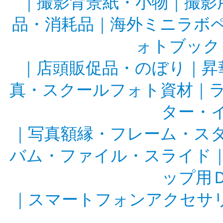
｜
撮影背景紙・小物
｜
撮影
品・消耗品
｜
海外ミニラボ
ォトブック
｜
店頭販促品・のぼり
｜
昇
真・スクールフォト資材
｜
ター・
｜
写真額縁・フレーム・ス
バム・ファイル・スライド
ップ用
｜
スマートフォンアクセサ