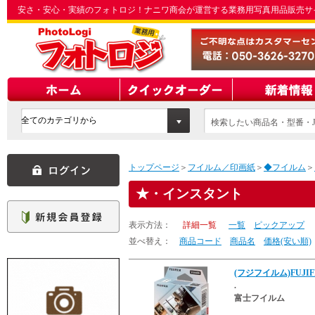
安さ・安心・実績のフォトロジ！ナニワ商会が運営する業務用写真用品販売サ
検索したい商品名・型番・J
てください
トップページ
＞
フイルム／印画紙
＞
◆フイルム
＞
・インスタント
表示方法：
詳細一覧
一覧
ピックアップ
並べ替え：
商品コード
商品名
価格(安い順)
(フジフイルム)FUJI
.
富士フイルム