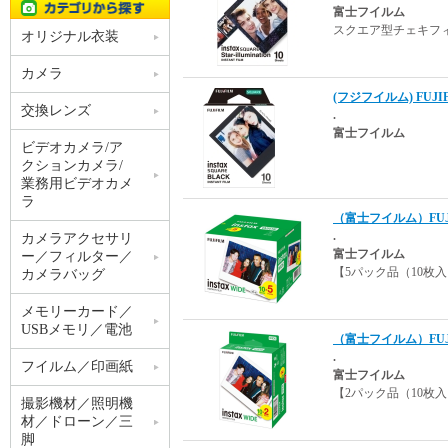
富士フイルム
スクエア型チェキフ
オリジナル衣装
カメラ
(フジフイルム) FUJI
交換レンズ
.
富士フイルム
ビデオカメラ/ア
クションカメラ/
業務用ビデオカメ
ラ
（富士フイルム）FUJ
.
カメラアクセサリ
富士フイルム
ー／フィルター／
【5パック品（10枚入
カメラバッグ
メモリーカード／
USBメモリ／電池
（富士フイルム）FUJ
.
フイルム／印画紙
富士フイルム
【2パック品（10枚入
撮影機材／照明機
材／ドローン／三
脚