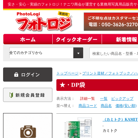
安さ・安心・実績のフォトロジ！ナニワ商会が運営する業務用写真用品販売サ
検索したい商品名・型番・J
てください
トップページ
＞
プリント資材／フォトブック／ハ
・DP袋
表示方法：
詳細一覧
一覧
ピックアップ
並べ替え：
商品コード
商品名
価格(安い順)
（カミトク）KAMITO
.
カミトク