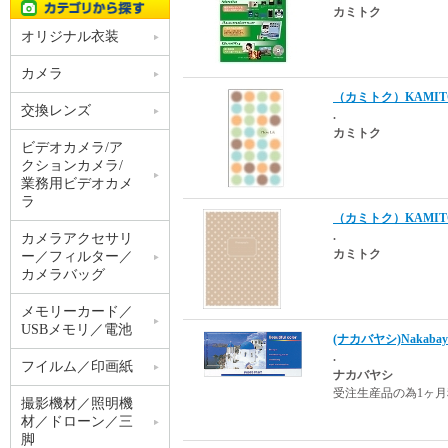
カミトク
オリジナル衣装
カメラ
（カミトク）KAMITO
交換レンズ
.
カミトク
ビデオカメラ/ア
クションカメラ/
業務用ビデオカメ
ラ
（カミトク）KAMITOK
.
カメラアクセサリ
カミトク
ー／フィルター／
カメラバッグ
メモリーカード／
USBメモリ／電池
(ナカバヤシ)Nakaba
.
フイルム／印画紙
ナカバヤシ
受注生産品の為1ヶ
撮影機材／照明機
材／ドローン／三
脚