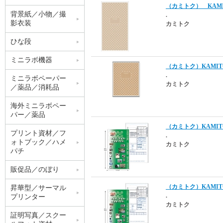
（カミトク） KAMIT
背景紙／小物／撮
.
影衣装
カミトク
ひな段
ミニラボ機器
（カミトク）KAMITOK
.
ミニラボペーパー
カミトク
／薬品／消耗品
海外ミニラボペー
パー／薬品
（カミトク）KAMITOK
プリント資材／フ
.
ォトブック／ハメ
カミトク
パチ
販促品／のぼり
（カミトク）KAMITO
昇華型／サーマル
.
プリンター
カミトク
証明写真／スクー