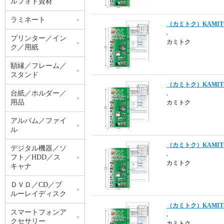
ルフォト資材
ラミネート
（カミトク）KAMITOK
.
プリンター／イン
カミトク
ク／用紙
額縁／フレーム／
スタンド
（カミトク）KAMITOK
台紙／ホルダー／
.
用品
カミトク
アルバム／ファイ
ル
（カミトク）KAMITO
デジタル機器／ソ
.
フト／HDD／ス
カミトク
キャナ
ＤＶＤ／CD／ブ
ルーレイディスク
（カミトク）KAMITO
スマートフォンア
.
クセサリー
カミトク