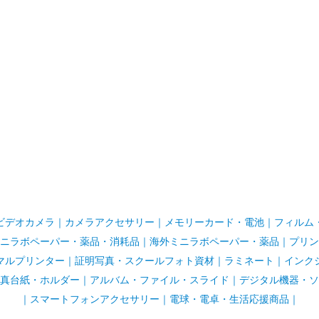
ビデオカメラ
｜
カメラアクセサリー
｜
メモリーカード・電池
｜
フィルム
ニラボペーパー・薬品・消耗品
｜
海外ミニラボペーパー・薬品
｜
プリン
マルプリンター
｜
証明写真・スクールフォト資材
｜
ラミネート
｜
インク
真台紙・ホルダー
｜
アルバム・ファイル・スライド
｜
デジタル機器・ソ
｜
スマートフォンアクセサリー
｜
電球・電卓・生活応援商品｜