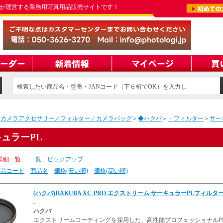
が運営する業務用写真用品販売サイトです！
検索したい商品名・型番・JANコード（下６桁でOK）を入力し
てください
＞
カメラアクセサリー／フィルター／カメラバッグ
＞
◆ハクバ
＞
・フィルター
＞
サー
ュラーPL
詳細一覧
一覧
ピックアップ
商品コード
商品名
価格(安い順)
価格(高い順)
(ハクバ)HAKUBA XC-PRO エクストリーム サーキュラーPLフィルター 
.
ハクバ
エクストリームコーティングを採用した、高性能プロフェッショナルPL