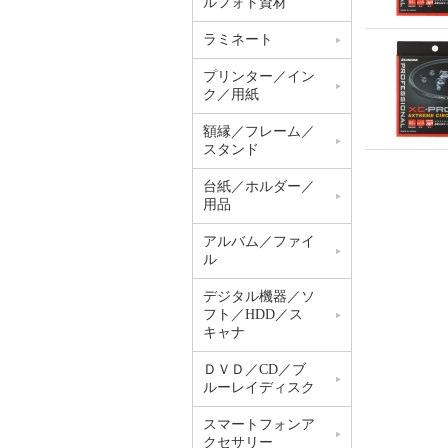
ルフォト資材
ラミネート
プリンター／イン
ク／用紙
額縁／フレーム／
スタンド
台紙／ホルダー／
用品
アルバム／ファイ
ル
デジタル機器／ソ
フト／HDD／ス
キャナ
ＤＶＤ／CD／ブ
ルーレイディスク
スマートフォンア
クセサリー