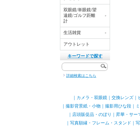
双眼鏡/単眼鏡/望
遠鏡/ゴルフ距離
計
生活雑貨
アウトレット
キーワードで探す
詳細検索はこちら
｜
カメラ・双眼鏡
｜
交換レンズ
｜
｜
撮影背景紙・小物
｜
撮影用ひな段
｜
ミ
｜
店頭販促品・のぼり
｜
昇華・サー
｜
写真額縁・フレーム・スタンド
｜
写