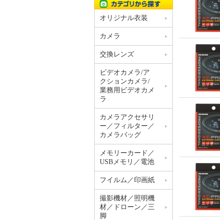
オリジナル衣装
カメラ
交換レンズ
ビデオカメラ/ア
クションカメラ/
業務用ビデオカメ
ラ
カメラアクセサリ
ー／フィルター／
カメラバッグ
メモリーカード／
USBメモリ／電池
フイルム／印画紙
撮影機材／照明機
材／ドローン／三
脚