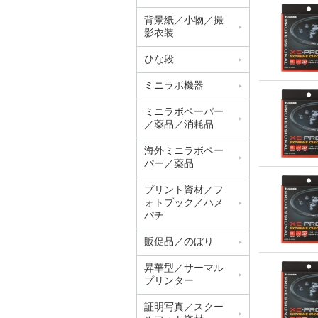
背景紙／小物／撮
影衣装
ひな段
ミニラボ機器
ミニラボペーパー
／薬品／消耗品
海外ミニラボペー
パー／薬品
プリント資材／フ
ォトブック／ハメ
パチ
販促品／のぼり
昇華型／サーマル
プリンター
証明写真／スクー