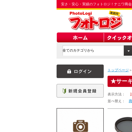
安さ・安心・実績のフォトロジ！ナニワ商会
トップページ
サーキ
表示方法：
並べ替え：