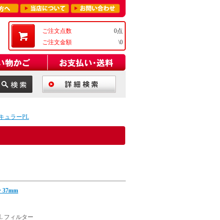
ご注文点数
0点
ご注文金額
\0
キュラーPL
37mm
 フィルター