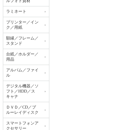
ルフォト資材
ラミネート
プリンター／イン
ク／用紙
額縁／フレーム／
スタンド
台紙／ホルダー／
用品
アルバム／ファイ
ル
デジタル機器／ソ
フト／HDD／ス
キャナ
ＤＶＤ／CD／ブ
ルーレイディスク
スマートフォンア
クセサリー