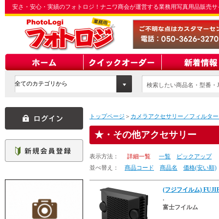
安さ・安心・実績のフォトロジ！ナニワ商会が運営する業務用写真用品販売サ
検索したい商品名・型番・J
てください
トップページ
＞
カメラアクセサリー／フィルター
・その他アクセサリー
表示方法：
詳細一覧
一覧
ピックアップ
並べ替え：
商品コード
商品名
価格(安い順)
(フジフイルム) FUJIF
.
富士フイルム