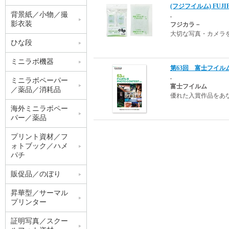
(フジフイルム) FUJI
背景紙／小物／撮
.
影衣装
フジカラ－
大切な写真・カメラ
ひな段
ミニラボ機器
第63回 富士フイル
.
ミニラボペーパー
富士フイルム
／薬品／消耗品
優れた入賞作品をあ
海外ミニラボペー
パー／薬品
プリント資材／フ
ォトブック／ハメ
パチ
販促品／のぼり
昇華型／サーマル
プリンター
証明写真／スクー