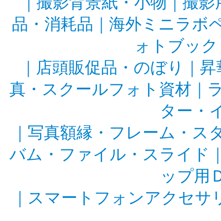
｜
撮影背景紙・小物
｜
撮影
品・消耗品
｜
海外ミニラボ
ォトブック
｜
店頭販促品・のぼり
｜
昇
真・スクールフォト資材
｜
ター・
｜
写真額縁・フレーム・ス
バム・ファイル・スライド
ップ用
｜
スマートフォンアクセサ