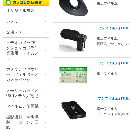
富士フイルム
オリジナル衣装
カメラ
(フジフイルム) FUJI
交換レンズ
.
富士フイルム
ビデオカメラ/ア
高画質で滑らかなフ
クションカメラ/
業務用ビデオカメ
ラ
(フジフイルム) FU
.
カメラアクセサリ
富士フイルム
ー／フィルター／
カメラバッグ
メモリーカード／
USBメモリ／電池
(フジフイルム) FUJI
.
フイルム／印画紙
富士フイルム
アルカスイス互換の
撮影機材／照明機
材／ドローン／三
脚