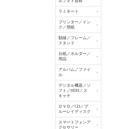
ルフォト資材
ラミネート
プリンター／イン
ク／用紙
額縁／フレーム／
スタンド
台紙／ホルダー／
用品
アルバム／ファイ
ル
デジタル機器／ソ
フト／HDD／ス
キャナ
ＤＶＤ／CD／ブ
ルーレイディスク
スマートフォンア
クセサリー