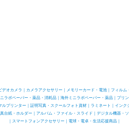
ビデオカメラ
｜
カメラアクセサリー
｜
メモリーカード・電池
｜
フィルム
ニラボペーパー・薬品・消耗品
｜
海外ミニラボペーパー・薬品
｜
プリン
マルプリンター
｜
証明写真・スクールフォト資材
｜
ラミネート
｜
インク
真台紙・ホルダー
｜
アルバム・ファイル・スライド
｜
デジタル機器・ソ
｜
スマートフォンアクセサリー
｜
電球・電卓・生活応援商品｜