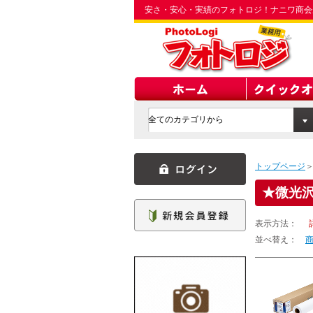
安さ・安心・実績のフォトロジ！ナニワ商会
トップページ
微光
表示方法：
並べ替え：