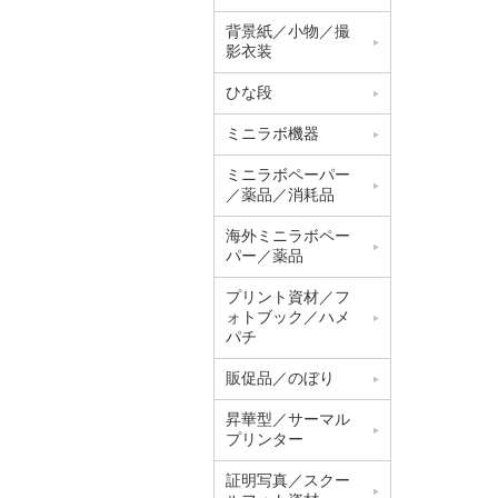
背景紙／小物／撮
影衣装
ひな段
ミニラボ機器
ミニラボペーパー
／薬品／消耗品
海外ミニラボペー
パー／薬品
プリント資材／フ
ォトブック／ハメ
パチ
販促品／のぼり
昇華型／サーマル
プリンター
証明写真／スクー