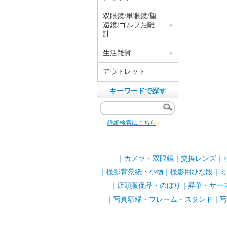
双眼鏡/単眼鏡/望
遠鏡/ゴルフ距離
計
生活雑貨
アウトレット
キーワードで探す
詳細検索はこちら
｜
カメラ・双眼鏡
｜
交換レンズ
｜
｜
撮影背景紙・小物
｜
撮影用ひな段
｜
ミ
｜
店頭販促品・のぼり
｜
昇華・サー
｜
写真額縁・フレーム・スタンド
｜
写