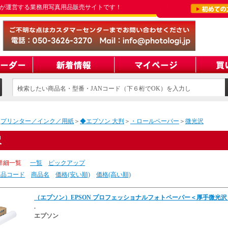
が運営する業務用写真用品販売サイトです！
検索したい商品名・型番・JANコード（下６桁でOK）を入力し
てください
＞
プリンター／インク／用紙
＞
◆エプソン 大判
＞
・ロールペーパー
＞
微光沢
沢
詳細一覧
一覧
ピックアップ
商品コード
商品名
価格(安い順)
価格(高い順)
（エプソン）EPSON プロフェッショナルフォトペーパー＜厚手微光沢＞ P
.
エプソン