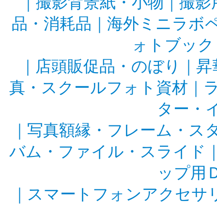
｜
撮影背景紙・小物
｜
撮影
品・消耗品
｜
海外ミニラボ
ォトブック
｜
店頭販促品・のぼり
｜
昇
真・スクールフォト資材
｜
ター・
｜
写真額縁・フレーム・ス
バム・ファイル・スライド
ップ用
｜
スマートフォンアクセサ