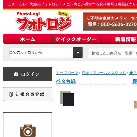
安さ・安心・実績のフォトロジ！ナニワ商会が運営する業務用写真用品販売サ
検索したい商品名・型番・J
てください
トップページ
＞
額縁／フレーム／スタンド
＞
◆フ
ベタ台紙