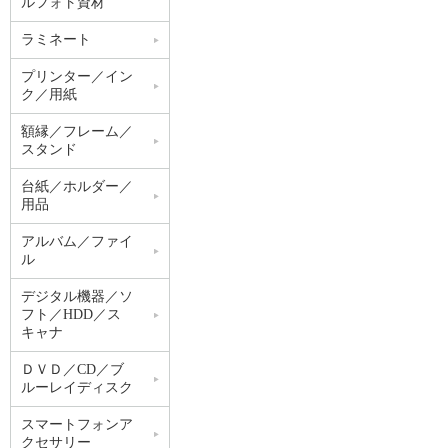
ルフォト資材
ラミネート
プリンター／イン
ク／用紙
額縁／フレーム／
スタンド
台紙／ホルダー／
用品
アルバム／ファイ
ル
デジタル機器／ソ
フト／HDD／ス
キャナ
ＤＶＤ／CD／ブ
ルーレイディスク
スマートフォンア
クセサリー