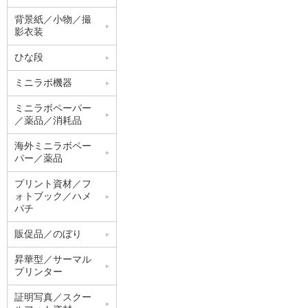
背景紙／小物／撮
影衣装
ひな段
ミニラボ機器
ミニラボペーパー
／薬品／消耗品
海外ミニラボペー
パー／薬品
プリント資材／フ
ォトブック／ハメ
パチ
販促品／のぼり
昇華型／サーマル
プリンター
証明写真／スクー