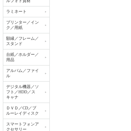
ルフォト資材
ラミネート
プリンター／イン
ク／用紙
額縁／フレーム／
スタンド
台紙／ホルダー／
用品
アルバム／ファイ
ル
デジタル機器／ソ
フト／HDD／ス
キャナ
ＤＶＤ／CD／ブ
ルーレイディスク
スマートフォンア
クセサリー