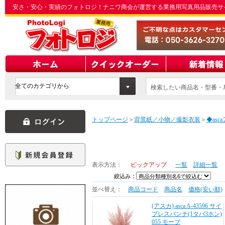
安さ・安心・実績のフォトロジ！ナニワ商会が運営する業務用写真用品販売サ
検索したい商品名・型番・J
てください
トップページ
＞
背景紙／小物／撮影衣装
＞
◆as
表示方法：
ピックアップ
一覧
詳細一覧
絞込み：
並べ替え：
商品コード
商品名
価格(安い順)
(アスカ) asca A-43596 サイ
プレスバンチ(1タバ3ホン)
055 モーブ