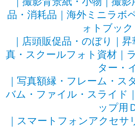
｜
撮影背景紙・小物
｜
撮影
品・消耗品
｜
海外ミニラボ
ォトブック
｜
店頭販促品・のぼり
｜
昇
真・スクールフォト資材
｜
ター・
｜
写真額縁・フレーム・ス
バム・ファイル・スライド
ップ用
｜
スマートフォンアクセサ