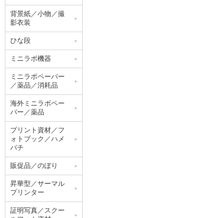
背景紙／小物／撮
影衣装
ひな段
ミニラボ機器
ミニラボペーパー
／薬品／消耗品
海外ミニラボペー
パー／薬品
プリント資材／フ
ォトブック／ハメ
パチ
販促品／のぼり
昇華型／サーマル
プリンター
証明写真／スクー