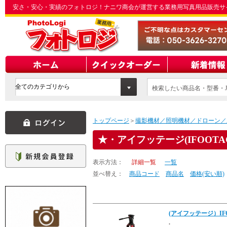
安さ・安心・実績のフォトロジ！ナニワ商会が運営する業務用写真用品販売サ
検索したい商品名・型番・J
てください
トップページ
＞
撮影機材／照明機材／ドローン／
・アイフッテージ(IFOOTA
表示方法：
詳細一覧
一覧
並べ替え：
商品コード
商品名
価格(安い順)
(アイフッテージ）IFOOT
.