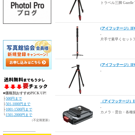
トラベル三脚 Gazel
(アイフッテージ）IFOOT
.
片手で素早くセット
(アイフッテージ）IFOO
.
■価格別おすすめPICK UP!
├
500円まで
（アイフッテージ）IFO
├
501-1000円まで
.
├
1001-1500円まで
カメラ・雲台・各種
└
1501-2000円まで
（不定期更新）
---------------------------