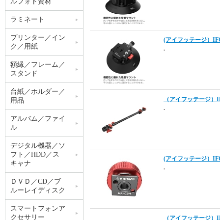
ルフォト資材
ラミネート
プリンター／イン
(アイフッテージ）IFOO
ク／用紙
.
額縁／フレーム／
スタンド
台紙／ホルダー／
（アイフッテージ）IFOO
用品
.
アルバム／ファイ
ル
デジタル機器／ソ
フト／HDD／ス
(アイフッテージ）IFOO
キャナ
.
ＤＶＤ／CD／ブ
ルーレイディスク
スマートフォンア
クセサリー
（アイフッテージ）IFOO