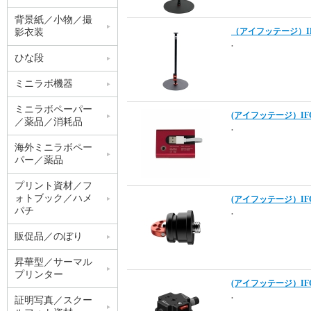
背景紙／小物／撮
（アイフッテージ）IFO
影衣装
.
ひな段
ミニラボ機器
ミニラボペーパー
(アイフッテージ）IFOO
／薬品／消耗品
.
海外ミニラボペー
パー／薬品
プリント資材／フ
ォトブック／ハメ
(アイフッテージ）IFOO
パチ
.
販促品／のぼり
昇華型／サーマル
プリンター
(アイフッテージ）IFOOT
.
証明写真／スクー