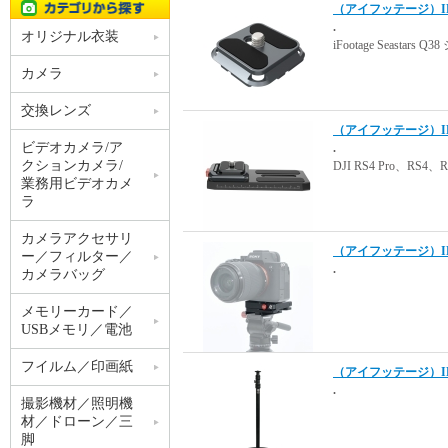
（アイフッテージ）IFOO
.
オリジナル衣装
iFootage Seast
カメラ
交換レンズ
（アイフッテージ）IFOOT
ビデオカメラ/ア
.
クションカメラ/
DJI RS4 Pro、RS
業務用ビデオカメ
ラ
カメラアクセサリ
（アイフッテージ）IF
ー／フィルター／
.
カメラバッグ
メモリーカード／
USBメモリ／電池
フイルム／印画紙
（アイフッテージ）IFO
.
撮影機材／照明機
材／ドローン／三
脚