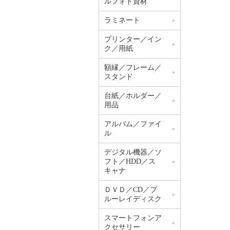
ルフォト資材
ラミネート
プリンター／イン
ク／用紙
額縁／フレーム／
スタンド
台紙／ホルダー／
用品
アルバム／ファイ
ル
デジタル機器／ソ
フト／HDD／ス
キャナ
ＤＶＤ／CD／ブ
ルーレイディスク
スマートフォンア
クセサリー