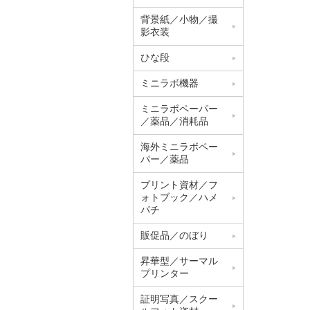
背景紙／小物／撮
影衣装
ひな段
ミニラボ機器
ミニラボペーパー
／薬品／消耗品
海外ミニラボペー
パー／薬品
プリント資材／フ
ォトブック／ハメ
パチ
販促品／のぼり
昇華型／サーマル
プリンター
証明写真／スクー