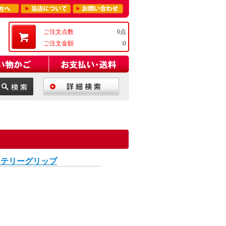
ご注文点数
0点
ご注文金額
\0
ッテリーグリップ