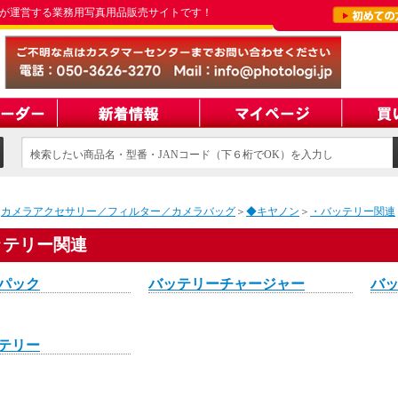
が運営する業務用写真用品販売サイトです！
検索したい商品名・型番・JANコード（下６桁でOK）を入力し
てください
＞
カメラアクセサリー／フィルター／カメラバッグ
＞
◆キヤノン
＞
・バッテリー関連
ッテリー関連
パック
バッテリーチャージャー
バ
テリー