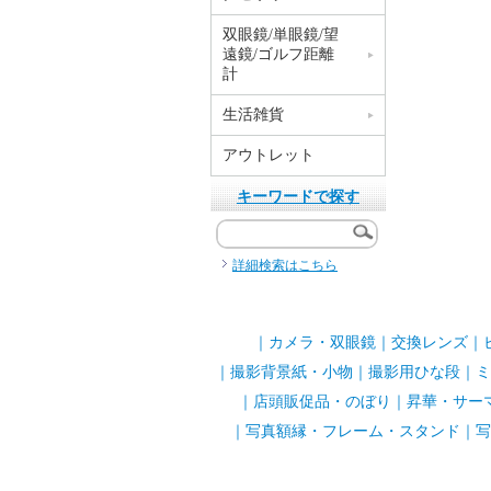
双眼鏡/単眼鏡/望
遠鏡/ゴルフ距離
計
生活雑貨
アウトレット
キーワードで探す
詳細検索はこちら
｜
カメラ・双眼鏡
｜
交換レンズ
｜
｜
撮影背景紙・小物
｜
撮影用ひな段
｜
ミ
｜
店頭販促品・のぼり
｜
昇華・サー
｜
写真額縁・フレーム・スタンド
｜
写