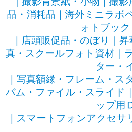
｜
撮影背景紙・小物
｜
撮影
品・消耗品
｜
海外ミニラボ
ォトブック
｜
店頭販促品・のぼり
｜
昇
真・スクールフォト資材
｜
ター・
｜
写真額縁・フレーム・ス
バム・ファイル・スライド
ップ用
｜
スマートフォンアクセサ