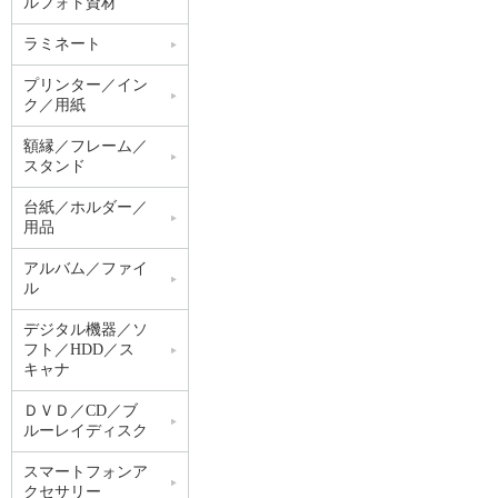
ルフォト資材
ラミネート
プリンター／イン
ク／用紙
額縁／フレーム／
スタンド
台紙／ホルダー／
用品
アルバム／ファイ
ル
デジタル機器／ソ
フト／HDD／ス
キャナ
ＤＶＤ／CD／ブ
ルーレイディスク
スマートフォンア
クセサリー