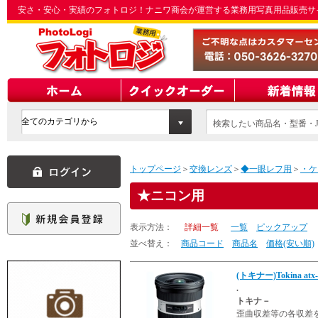
安さ・安心・実績のフォトロジ！ナニワ商会が運営する業務用写真用品販売サ
検索したい商品名・型番・J
てください
トップページ
＞
交換レンズ
＞
◆一眼レフ用
＞
・ケ
ニコン用
表示方法：
詳細一覧
一覧
ピックアップ
並べ替え：
商品コード
商品名
価格(安い順)
(トキナー)Tokina atx-
.
トキナ－
歪曲収差等の各収差