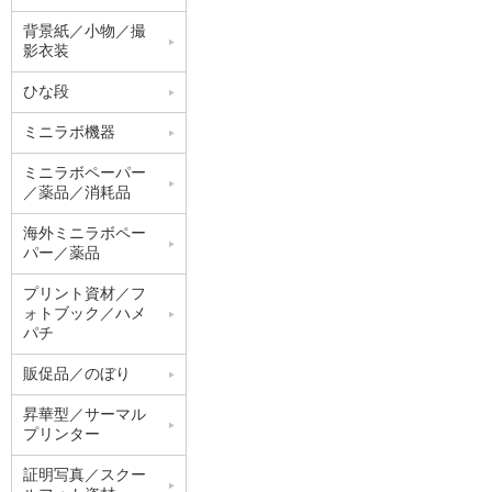
背景紙／小物／撮
影衣装
ひな段
ミニラボ機器
ミニラボペーパー
／薬品／消耗品
海外ミニラボペー
パー／薬品
プリント資材／フ
ォトブック／ハメ
パチ
販促品／のぼり
昇華型／サーマル
プリンター
証明写真／スクー