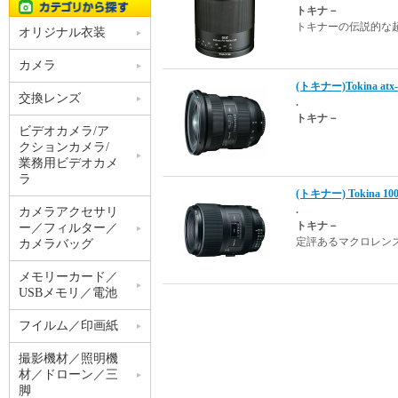
トキナ－
トキナーの伝説的な
オリジナル衣装
カメラ
(トキナー)Tokina at
交換レンズ
.
トキナ－
ビデオカメラ/ア
クションカメラ/
業務用ビデオカメ
ラ
(トキナー) Tokina 1
.
カメラアクセサリ
トキナ－
ー／フィルター／
定評あるマクロレンズ
カメラバッグ
メモリーカード／
USBメモリ／電池
フイルム／印画紙
撮影機材／照明機
材／ドローン／三
脚