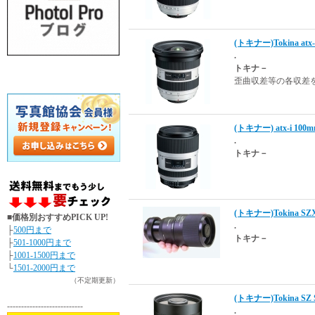
(トキナー)Tokina atx-i
.
トキナ－
歪曲収差等の各収差
(トキナー) atx-i 100mm
.
トキナ－
(トキナー)Tokina SZ
■価格別おすすめPICK UP!
.
├
500円まで
トキナ－
├
501-1000円まで
├
1001-1500円まで
└
1501-2000円まで
（不定期更新）
(トキナー)Tokina SZ S
---------------------------
.