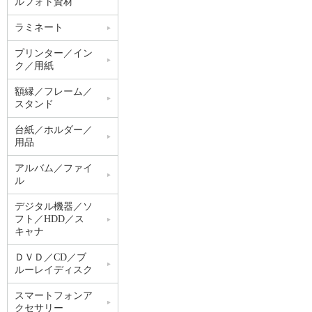
ルフォト資材
ラミネート
プリンター／イン
ク／用紙
額縁／フレーム／
スタンド
台紙／ホルダー／
用品
アルバム／ファイ
ル
デジタル機器／ソ
フト／HDD／ス
キャナ
ＤＶＤ／CD／ブ
ルーレイディスク
スマートフォンア
クセサリー