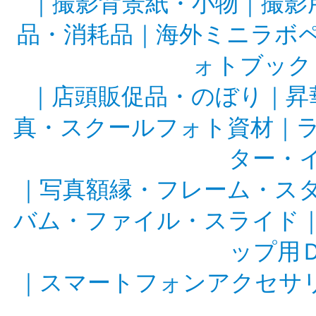
｜
撮影背景紙・小物
｜
撮影
品・消耗品
｜
海外ミニラボ
ォトブック
｜
店頭販促品・のぼり
｜
昇
真・スクールフォト資材
｜
ター・
｜
写真額縁・フレーム・ス
バム・ファイル・スライド
ップ用
｜
スマートフォンアクセサ