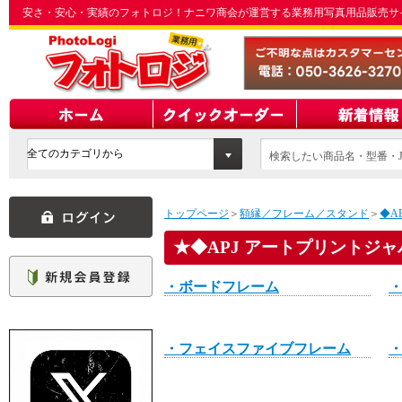
安さ・安心・実績のフォトロジ！ナニワ商会が運営する業務用写真用品販売サ
検索したい商品名・型番・J
てください
トップページ
＞
額縁／フレーム／スタンド
＞
◆A
◆APJ アートプリントジャ
・ボードフレーム
・フェイスファイブフレーム