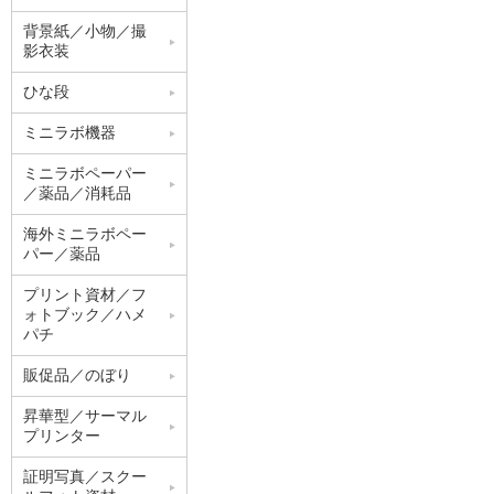
背景紙／小物／撮
影衣装
ひな段
ミニラボ機器
ミニラボペーパー
／薬品／消耗品
海外ミニラボペー
パー／薬品
プリント資材／フ
ォトブック／ハメ
パチ
販促品／のぼり
昇華型／サーマル
プリンター
証明写真／スクー