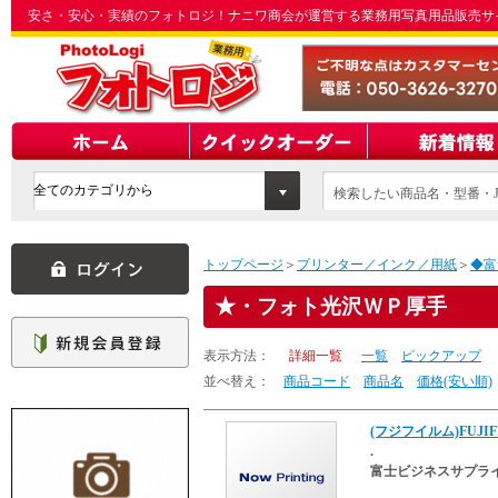
安さ・安心・実績のフォトロジ！ナニワ商会が運営する業務用写真用品販売サ
検索したい商品名・型番・J
てください
トップページ
＞
プリンター／インク／用紙
＞
◆富
・フォト光沢ＷＰ厚手
表示方法：
詳細一覧
一覧
ピックアップ
並べ替え：
商品コード
商品名
価格(安い順)
(フジフイルム)FUJIFI
.
富士ビジネスサプラ