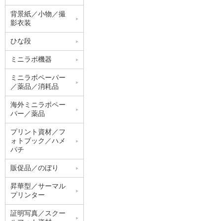
背景紙／小物／撮
影衣装
ひな段
ミニラボ機器
ミニラボペーパー
／薬品／消耗品
海外ミニラボペー
パー／薬品
プリント資材／フ
ォトブック／ハメ
パチ
販促品／のぼり
昇華型／サーマル
プリンター
証明写真／スクー