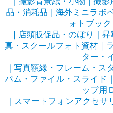
｜
撮影背景紙・小物
｜
撮影
品・消耗品
｜
海外ミニラボ
ォトブック
｜
店頭販促品・のぼり
｜
昇
真・スクールフォト資材
｜
ター・
｜
写真額縁・フレーム・ス
バム・ファイル・スライド
ップ用
｜
スマートフォンアクセサ