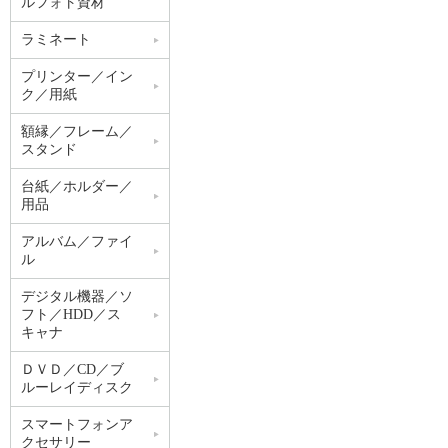
ルフォト資材
ラミネート
プリンター／イン
ク／用紙
額縁／フレーム／
スタンド
台紙／ホルダー／
用品
アルバム／ファイ
ル
デジタル機器／ソ
フト／HDD／ス
キャナ
ＤＶＤ／CD／ブ
ルーレイディスク
スマートフォンア
クセサリー