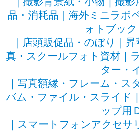
｜
撮影背景紙・小物
｜
撮影
品・消耗品
｜
海外ミニラボ
ォトブック
｜
店頭販促品・のぼり
｜
昇
真・スクールフォト資材
｜
ター・
｜
写真額縁・フレーム・ス
バム・ファイル・スライド
ップ用
｜
スマートフォンアクセサ