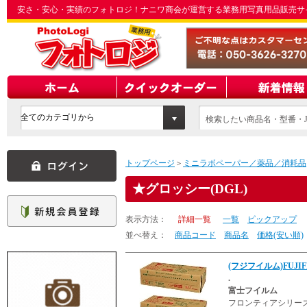
安さ・安心・実績のフォトロジ！ナニワ商会が運営する業務用写真用品販売サ
検索したい商品名・型番・J
てください
トップページ
＞
ミニラボペーパー／薬品／消耗品
グロッシー(DGL)
表示方法：
詳細一覧
一覧
ピックアップ
並べ替え：
商品コード
商品名
価格(安い順)
(フジフイルム)FUJIFI
.
富士フイルム
フロンティアシリー