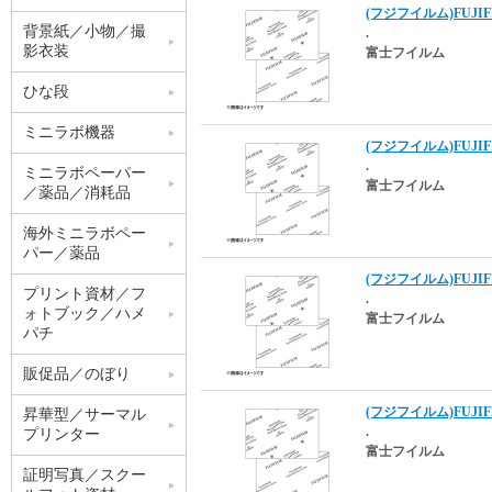
(フジフイルム)FUJIFI
背景紙／小物／撮
.
影衣装
富士フイルム
ひな段
ミニラボ機器
(フジフイルム)FUJIFI
.
ミニラボペーパー
富士フイルム
／薬品／消耗品
海外ミニラボペー
パー／薬品
(フジフイルム)FUJIFIL
プリント資材／フ
.
ォトブック／ハメ
富士フイルム
パチ
販促品／のぼり
(フジフイルム)FUJIFIL
昇華型／サーマル
.
プリンター
富士フイルム
証明写真／スクー