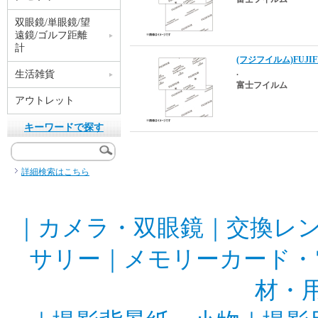
双眼鏡/単眼鏡/望
遠鏡/ゴルフ距離
計
(フジフイルム)FUJIFI
.
生活雑貨
富士フイルム
アウトレット
キーワードで探す
詳細検索はこちら
｜
カメラ・双眼鏡
｜
交換レ
サリー
｜
メモリーカード・
材・