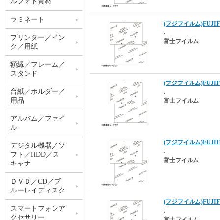
ルフォト資材
ラミネート
(フジフイルム)FUJIFIL
.
プリンター／イン
富士フイルム
ク／用紙
額縁／フレーム／
スタンド
(フジフイルム)FUJIFI
台紙／ホルダー／
.
用品
富士フイルム
アルバム／ファイ
ル
(フジフイルム)FUJIFI
デジタル機器／ソ
.
フト／HDD／ス
富士フイルム
キャナ
ＤＶＤ／CD／ブ
ルーレイディスク
(フジフイルム)FUJIFI
スマートフォンア
.
クセサリー
富士フイルム