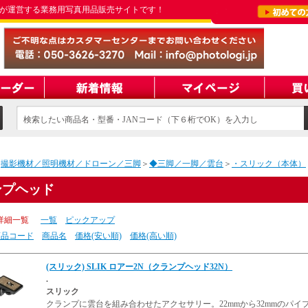
が運営する業務用写真用品販売サイトです！
検索したい商品名・型番・JANコード（下６桁でOK）を入力し
てください
＞
撮影機材／照明機材／ドローン／三脚
＞
◆三脚／一脚／雲台
＞
・スリック（本体）
ンプヘッド
詳細一覧
一覧
ピックアップ
商品コード
商品名
価格(安い順)
価格(高い順)
(スリック) SLIK ロアー2N（クランプヘッド32N）
.
スリック
クランプに雲台を組み合わせたアクセサリー。22mmから32mmのパイ