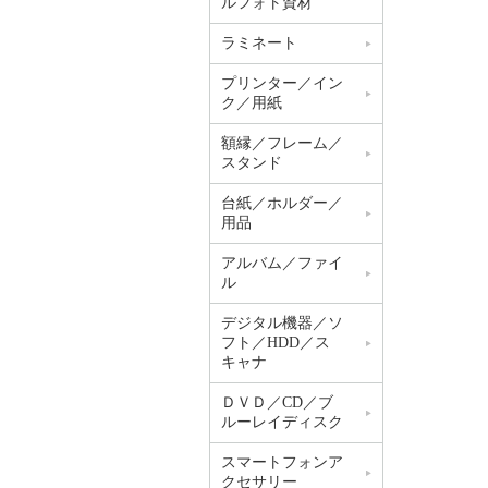
ルフォト資材
ラミネート
プリンター／イン
ク／用紙
額縁／フレーム／
スタンド
台紙／ホルダー／
用品
アルバム／ファイ
ル
デジタル機器／ソ
フト／HDD／ス
キャナ
ＤＶＤ／CD／ブ
ルーレイディスク
スマートフォンア
クセサリー