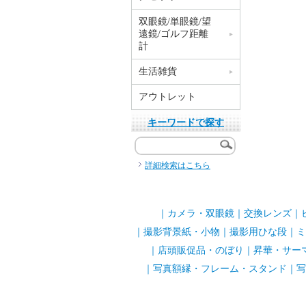
双眼鏡/単眼鏡/望
遠鏡/ゴルフ距離
計
生活雑貨
アウトレット
キーワードで探す
詳細検索はこちら
｜
カメラ・双眼鏡
｜
交換レンズ
｜
｜
撮影背景紙・小物
｜
撮影用ひな段
｜
ミ
｜
店頭販促品・のぼり
｜
昇華・サー
｜
写真額縁・フレーム・スタンド
｜
写