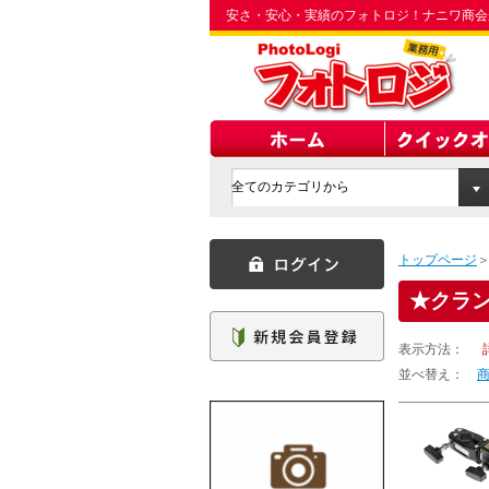
安さ・安心・実績のフォトロジ！ナニワ商会
トップページ
クラ
表示方法：
並べ替え：