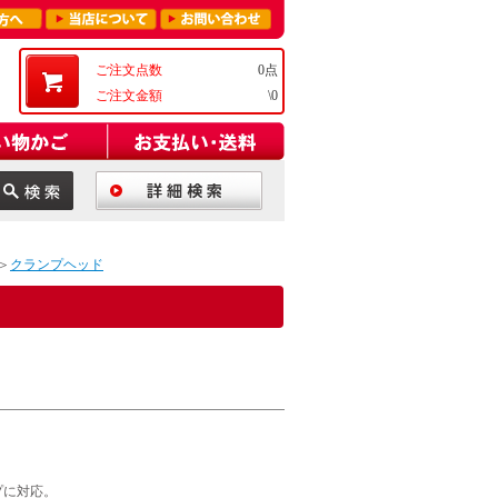
ご注文点数
0点
ご注文金額
\0
＞
クランプヘッド
プに対応。