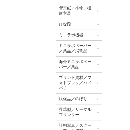
背景紙／小物／撮
影衣装
ひな段
ミニラボ機器
ミニラボペーパー
／薬品／消耗品
海外ミニラボペー
パー／薬品
プリント資材／フ
ォトブック／ハメ
パチ
販促品／のぼり
昇華型／サーマル
プリンター
証明写真／スクー