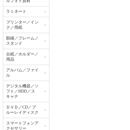
ルフォト資材
ラミネート
プリンター／イン
ク／用紙
額縁／フレーム／
スタンド
台紙／ホルダー／
用品
アルバム／ファイ
ル
デジタル機器／ソ
フト／HDD／ス
キャナ
ＤＶＤ／CD／ブ
ルーレイディスク
スマートフォンア
クセサリー