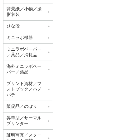
背景紙／小物／撮
影衣装
ひな段
ミニラボ機器
ミニラボペーパー
／薬品／消耗品
海外ミニラボペー
パー／薬品
プリント資材／フ
ォトブック／ハメ
パチ
販促品／のぼり
昇華型／サーマル
プリンター
証明写真／スクー