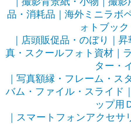
｜
撮影背景紙・小物
｜
撮影
品・消耗品
｜
海外ミニラボ
ォトブック
｜
店頭販促品・のぼり
｜
昇
真・スクールフォト資材
｜
ター・
｜
写真額縁・フレーム・ス
バム・ファイル・スライド
ップ用
｜
スマートフォンアクセサ