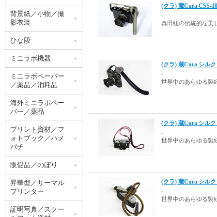
(クラ) 蔵Cura CS
背景紙／小物／撮
.
影衣装
真田紐の伝統的な美
ひな段
ミニラボ機器
(クラ) 蔵Cura シル
.
ミニラボペーパー
世界中のあらゆる製
／薬品／消耗品
海外ミニラボペー
パー／薬品
(クラ) 蔵Cura シルク
プリント資材／フ
.
ォトブック／ハメ
世界中のあらゆる製
パチ
販促品／のぼり
(クラ) 蔵Cura シル
昇華型／サーマル
.
プリンター
世界中のあらゆる製
証明写真／スクー