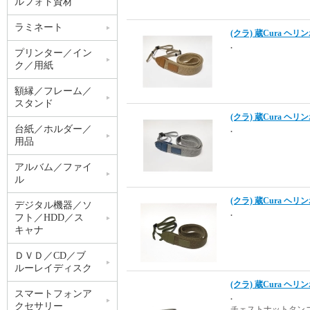
ルフォト資材
ラミネート
(クラ) 蔵Cura ヘリ
.
プリンター／イン
ク／用紙
額縁／フレーム／
スタンド
(クラ) 蔵Cura ヘリ
台紙／ホルダー／
.
用品
アルバム／ファイ
ル
(クラ) 蔵Cura ヘリ
デジタル機器／ソ
.
フト／HDD／ス
キャナ
ＤＶＤ／CD／ブ
ルーレイディスク
(クラ) 蔵Cura ヘ
スマートフォンア
.
クセサリー
チェストナットタン