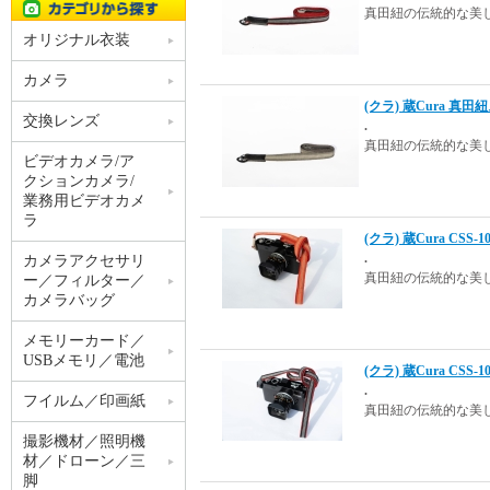
真田紐の伝統的な美
オリジナル衣装
カメラ
(クラ) 蔵Cura 真田
交換レンズ
.
真田紐の伝統的な美
ビデオカメラ/ア
クションカメラ/
業務用ビデオカメ
ラ
(クラ) 蔵Cura CS
.
カメラアクセサリ
真田紐の伝統的な美
ー／フィルター／
カメラバッグ
メモリーカード／
USBメモリ／電池
(クラ) 蔵Cura CS
.
フイルム／印画紙
真田紐の伝統的な美
撮影機材／照明機
材／ドローン／三
脚