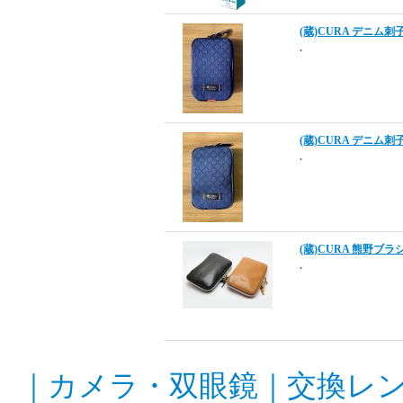
(蔵)CURA デニ
.
(蔵)CURA デニ
.
(蔵)CURA 熊野
.
｜
カメラ・双眼鏡
｜
交換レ