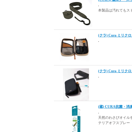
.
本製品は汚れてもス
(クラ) Cura ミリ
.
(クラ) Cura ミリ
.
(蔵) CURA抗菌・消
.
天然のわさびオイル
テリアオフスプレー