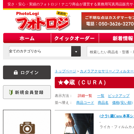
安さ・安心・実績のフォトロジ！ナニワ商会が運営する業務用写真用品販売サ
検索したい商品名・型番・J
てください
トップページ
＞
カメラアクセサリー／フィルター
◆蔵（ＣＵＲＡ）
表示方法：
詳細一覧
一覧
ピックアップ
並べ替え：
商品コード
商品名
価格(安い順)
(クラ) 蔵Cura 本
.
ライカ・フィルムカ