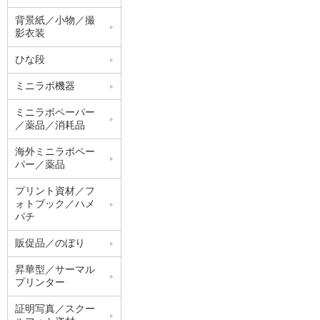
背景紙／小物／撮
影衣装
ひな段
ミニラボ機器
ミニラボペーパー
／薬品／消耗品
海外ミニラボペー
パー／薬品
プリント資材／フ
ォトブック／ハメ
パチ
販促品／のぼり
昇華型／サーマル
プリンター
証明写真／スクー