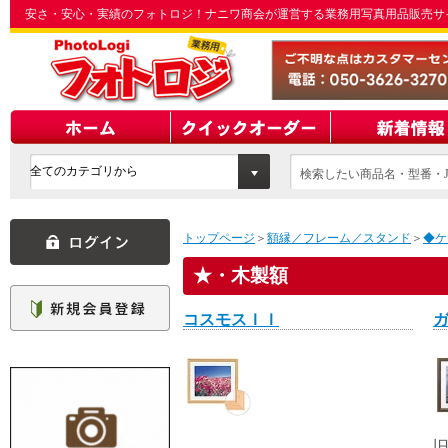
安さ・安心・実績のフォトロジ！ナニワ商会が運営する業務用写真用品販売サ
検索したい商品名・型番・J
てください
トップページ
＞
額縁／フレーム／スタンド
＞
◆ケ
・木製額
コスモスＩＩ
旧