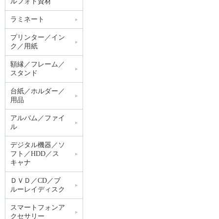
ルフォト資材
ラミネート
プリンター／イン
ク／用紙
額縁／フレーム／
スタンド
台紙／ホルダー／
用品
アルバム／ファイ
ル
デジタル機器／ソ
フト／HDD／ス
キャナ
ＤＶＤ／CD／ブ
ルーレイディスク
スマートフォンア
クセサリー