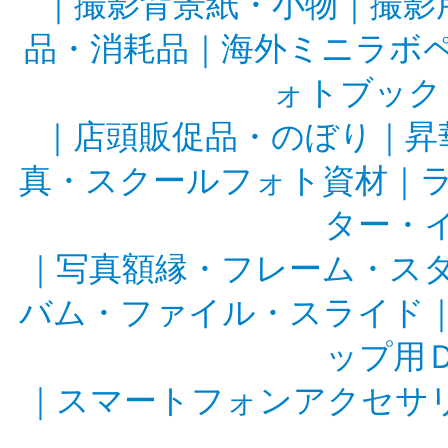
｜
撮影背景紙・小物
｜
撮影
品・消耗品
｜
海外ミニラボ
ォトブック
｜
店頭販促品・のぼり
｜
昇
真・スクールフォト資材
｜
ター・
｜
写真額縁・フレーム・ス
バム・ファイル・スライド
ップ用
｜
スマートフォンアクセサ