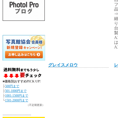
フ
⇒
台
製
A
は
A
グレイスメロウ
■価格別おすすめPICK UP!
├
500円まで
├
501-1000円まで
├
1001-1500円まで
└
1501-2000円まで
（不定期更新）
---------------------------