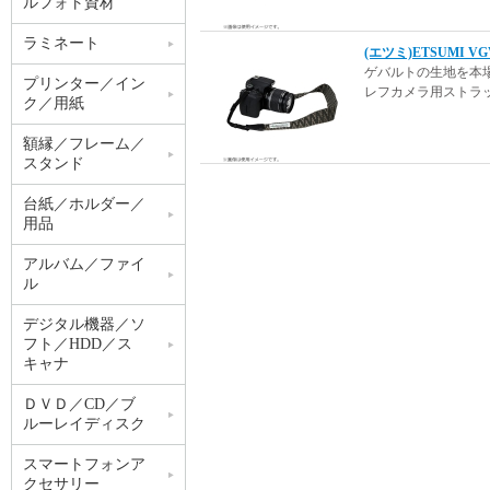
ルフォト資材
ラミネート
(エツミ)ETSUMI
ゲバルトの生地を本
プリンター／イン
レフカメラ用ストラ
ク／用紙
額縁／フレーム／
スタンド
台紙／ホルダー／
用品
アルバム／ファイ
ル
デジタル機器／ソ
フト／HDD／ス
キャナ
ＤＶＤ／CD／ブ
ルーレイディスク
スマートフォンア
クセサリー