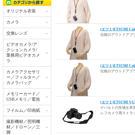
オリジナル衣装
カメラ
(エツミ)ETSUMI 
交換レンズ
伝統のアウトドアブラ
ビデオカメラ/ア
クションカメラ/
業務用ビデオカメ
ラ
(エツミ)ETSUMI 
伝統のアウトドアブラ
カメラアクセサリ
ー／フィルター／
カメラバッグ
メモリーカード／
USBメモリ／電池
(エツミ)ETSUMI
ゲバルトの生地を本
フイルム／印画紙
レフカメラ用ストラ
撮影機材／照明機
材／ドローン／三
脚