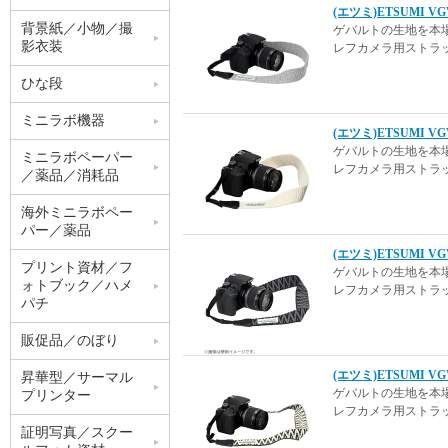
(エツミ)ETSUMI 
背景紙／小物／撮
ゲバルトの生地を本
影衣装
レフカメラ用ストラ
ひな段
ミニラボ機器
(エツミ)ETSUMI
ゲバルトの生地を本
ミニラボペーパー
レフカメラ用ストラ
／薬品／消耗品
海外ミニラボペー
パー／薬品
(エツミ)ETSUMI 
プリント資材／フ
ゲバルトの生地を本
ォトブック／ハメ
レフカメラ用ストラ
パチ
販促品／のぼり
(エツミ)ETSUMI
昇華型／サーマル
ゲバルトの生地を本
プリンター
レフカメラ用ストラ
証明写真／スクー