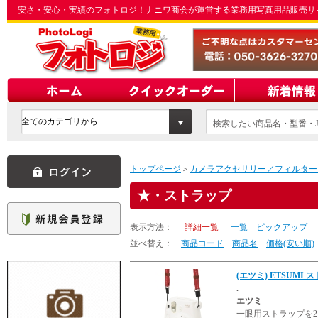
安さ・安心・実績のフォトロジ！ナニワ商会が運営する業務用写真用品販売サ
検索したい商品名・型番・J
てください
トップページ
＞
カメラアクセサリー／フィルター
・ストラップ
表示方法：
詳細一覧
一覧
ピックアップ
並べ替え：
商品コード
商品名
価格(安い順)
(エツミ) ETSUMI
.
エツミ
一眼用ストラップを