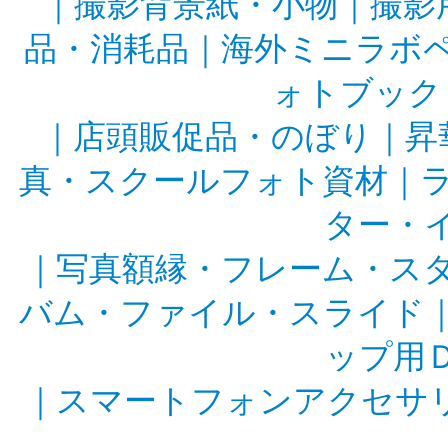
｜
撮影背景紙・小物
｜
撮影
品・消耗品
｜
海外ミニラボ
ォトブック
｜
店頭販促品・のぼり
｜
昇
真・スクールフォト資材
｜
ター・
｜
写真額縁・フレーム・ス
バム・ファイル・スライド
ップ用
｜
スマートフォンアクセサ