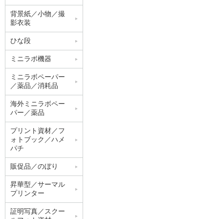
背景紙／小物／撮
影衣装
ひな段
ミニラボ機器
ミニラボペーパー
／薬品／消耗品
海外ミニラボペー
パー／薬品
プリント資材／フ
ォトブック／ハメ
パチ
販促品／のぼり
昇華型／サーマル
プリンター
証明写真／スクー