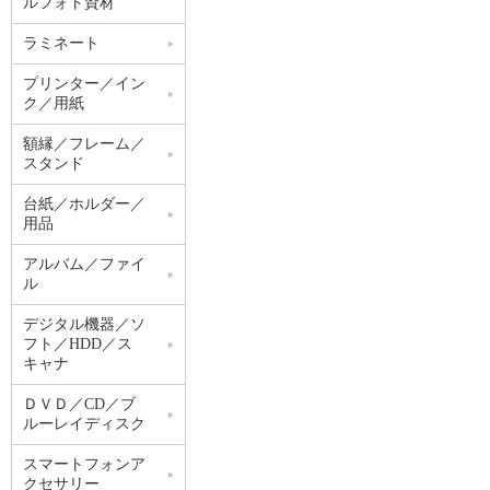
ルフォト資材
ラミネート
プリンター／イン
ク／用紙
額縁／フレーム／
スタンド
台紙／ホルダー／
用品
アルバム／ファイ
ル
デジタル機器／ソ
フト／HDD／ス
キャナ
ＤＶＤ／CD／ブ
ルーレイディスク
スマートフォンア
クセサリー