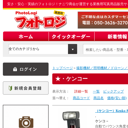
安さ・安心・実績のフォトロジ！ナニワ商会が運営する業務用写真用品販売サ
検索したい商品名・型番・J
てください
トップページ
＞
撮影機材／照明機材／ドローン／
・ケンコー
表示方法：
詳細一覧
一覧
ピックアップ
並べ替え：
商品コード
商品名
価格(安い順)
（ケンコー）Kenko 
.
ケンコ－
自動でバウンス角度