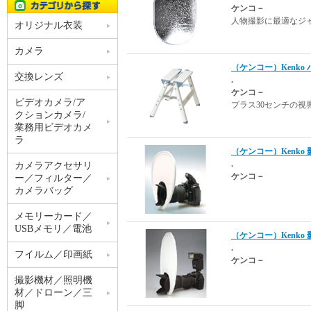
ケンコ－
人物撮影に最適なジ
オリジナル衣装
カメラ
（ケンコー）Kenko 
交換レンズ
.
ケンコ－
ビデオカメラ/ア
プラス30センチの
クションカメラ/
業務用ビデオカメ
ラ
（ケンコー）Kenko 影
.
カメラアクセサリ
ケンコ－
ー／フィルター／
カメラバッグ
メモリーカード／
USBメモリ／電池
（ケンコー）Kenko
.
フイルム／印画紙
ケンコ－
撮影機材／照明機
材／ドローン／三
脚