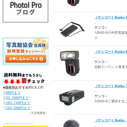
（ケンコー）Kenko 
.
ケンコ－
AB600-Rの外部
ク
（ケンコー）Kenko A
.
ケンコ－
自動でバウンス角度
（ケンコー）Kenko
■価格別おすすめPICK UP!
.
├
500円まで
ケンコ－
├
501-1000円まで
AB600-Rと通信
├
1001-1500円まで
└
1501-2000円まで
（不定期更新）
（ケンコー）Kenko 
---------------------------
.