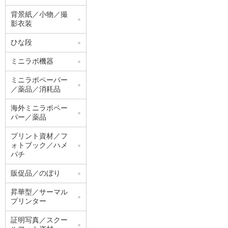
背景紙／小物／撮
影衣装
ひな段
ミニラボ機器
ミニラボペーパー
／薬品／消耗品
海外ミニラボペー
パー／薬品
プリント資材／フ
ォトブック／ハメ
パチ
販促品／のぼり
昇華型／サーマル
プリンター
証明写真／スクー