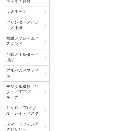
ルフォト資材
ラミネート
プリンター／イン
ク／用紙
額縁／フレーム／
スタンド
台紙／ホルダー／
用品
アルバム／ファイ
ル
デジタル機器／ソ
フト／HDD／ス
キャナ
ＤＶＤ／CD／ブ
ルーレイディスク
スマートフォンア
クセサリー