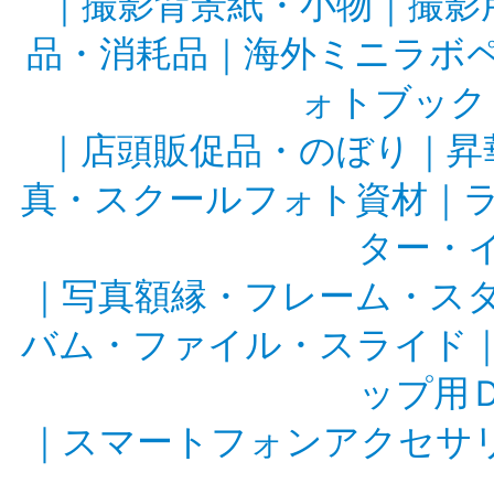
｜
撮影背景紙・小物
｜
撮影
品・消耗品
｜
海外ミニラボ
ォトブック
｜
店頭販促品・のぼり
｜
昇
真・スクールフォト資材
｜
ター・
｜
写真額縁・フレーム・ス
バム・ファイル・スライド
ップ用
｜
スマートフォンアクセサ