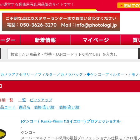
が運営する業務用写真用品販売サイトです！
検索したい商品名・型番・JANコード（下６桁でOK）を入力し
てください
＞
カメラアクセサリー／フィルター／カメラバッグ
＞
◆ケンコーフィルター
＞
・モノ
ロ
詳細一覧
一覧
ピックアップ
商品コード
商品名
価格(安い順)
価格(高い順)
(ケンコー）Kenko 49mm Y2(イエロー) プロフェッショナル
.
ケンコ－
スーパーマルチコート採用の最新プロフェッショナル仕様モノクロ用