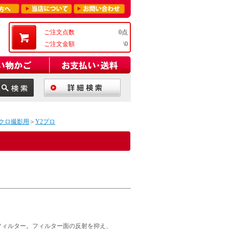
ご注文点数
0点
ご注文金額
\0
クロ撮影用
＞
Y2プロ
フィルター。フィルター面の反射を抑え、