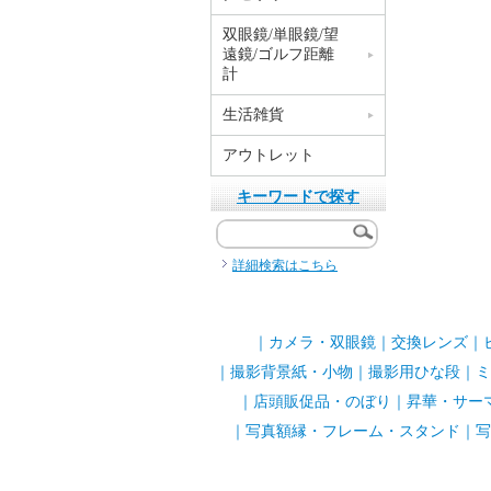
双眼鏡/単眼鏡/望
遠鏡/ゴルフ距離
計
生活雑貨
アウトレット
キーワードで探す
詳細検索はこちら
｜
カメラ・双眼鏡
｜
交換レンズ
｜
｜
撮影背景紙・小物
｜
撮影用ひな段
｜
ミ
｜
店頭販促品・のぼり
｜
昇華・サー
｜
写真額縁・フレーム・スタンド
｜
写