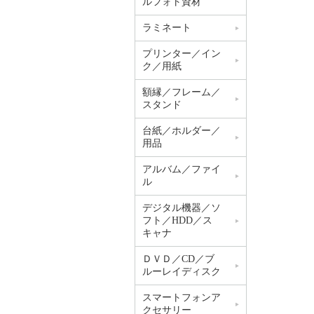
ルフォト資材
ラミネート
プリンター／イン
ク／用紙
額縁／フレーム／
スタンド
台紙／ホルダー／
用品
アルバム／ファイ
ル
デジタル機器／ソ
フト／HDD／ス
キャナ
ＤＶＤ／CD／ブ
ルーレイディスク
スマートフォンア
クセサリー