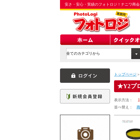
安さ・安心・実績のフォトロジ！ナニワ商会
トップページ
Y2プ
表示方法：
並べ替え：