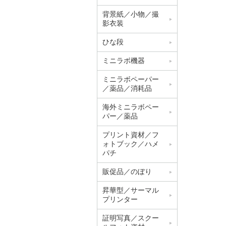
背景紙／小物／撮
影衣装
ひな段
ミニラボ機器
ミニラボペーパー
／薬品／消耗品
海外ミニラボペー
パー／薬品
プリント資材／フ
ォトブック／ハメ
パチ
販促品／のぼり
昇華型／サーマル
プリンター
証明写真／スクー