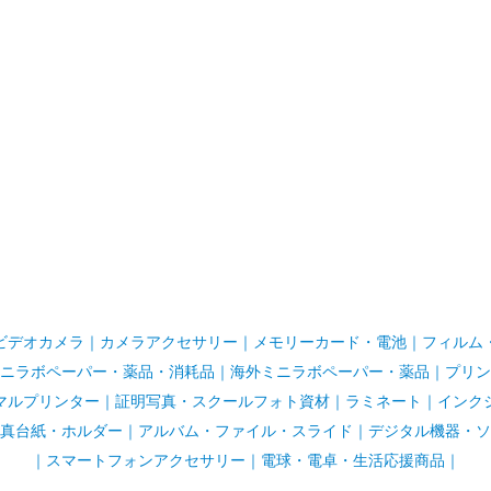
ビデオカメラ
｜
カメラアクセサリー
｜
メモリーカード・電池
｜
フィルム
ニラボペーパー・薬品・消耗品
｜
海外ミニラボペーパー・薬品
｜
プリン
マルプリンター
｜
証明写真・スクールフォト資材
｜
ラミネート
｜
インク
真台紙・ホルダー
｜
アルバム・ファイル・スライド
｜
デジタル機器・ソ
｜
スマートフォンアクセサリー
｜
電球・電卓・生活応援商品｜