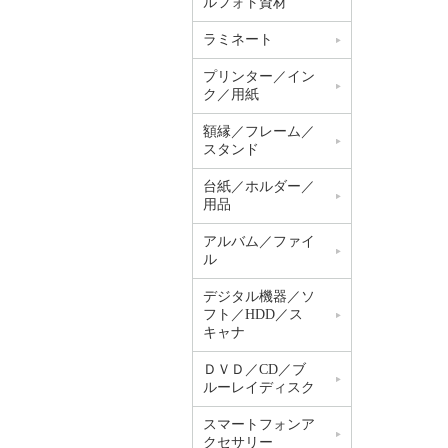
ルフォト資材
ラミネート
プリンター／イン
ク／用紙
額縁／フレーム／
スタンド
台紙／ホルダー／
用品
アルバム／ファイ
ル
デジタル機器／ソ
フト／HDD／ス
キャナ
ＤＶＤ／CD／ブ
ルーレイディスク
スマートフォンア
クセサリー