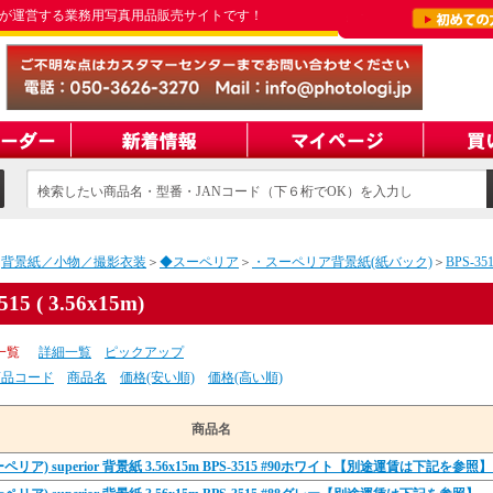
が運営する業務用写真用品販売サイトです！
検索したい商品名・型番・JANコード（下６桁でOK）を入力し
てください
＞
背景紙／小物／撮影衣装
＞
◆スーペリア
＞
・スーペリア背景紙(紙バック)
＞
BPS-351
515 ( 3.56x15m)
一覧
詳細一覧
ピックアップ
商品コード
商品名
価格(安い順)
価格(高い順)
商品名
リア) superior 背景紙 3.56x15m BPS-3515 #90ホワイト【別途運賃は下記を参照