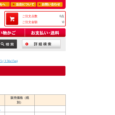
ご注文点数
0点
ご注文金額
\0
5 ( 3.56x15m)
販売価格（税
別）
】