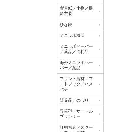
背景紙／小物／撮
影衣装
ひな段
ミニラボ機器
ミニラボペーパー
／薬品／消耗品
海外ミニラボペー
パー／薬品
プリント資材／フ
ォトブック／ハメ
パチ
販促品／のぼり
昇華型／サーマル
プリンター
証明写真／スクー