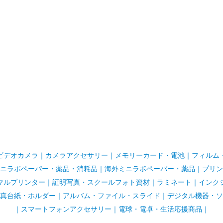
ビデオカメラ
｜
カメラアクセサリー
｜
メモリーカード・電池
｜
フィルム
ニラボペーパー・薬品・消耗品
｜
海外ミニラボペーパー・薬品
｜
プリン
マルプリンター
｜
証明写真・スクールフォト資材
｜
ラミネート
｜
インク
真台紙・ホルダー
｜
アルバム・ファイル・スライド
｜
デジタル機器・ソ
｜
スマートフォンアクセサリー
｜
電球・電卓・生活応援商品｜