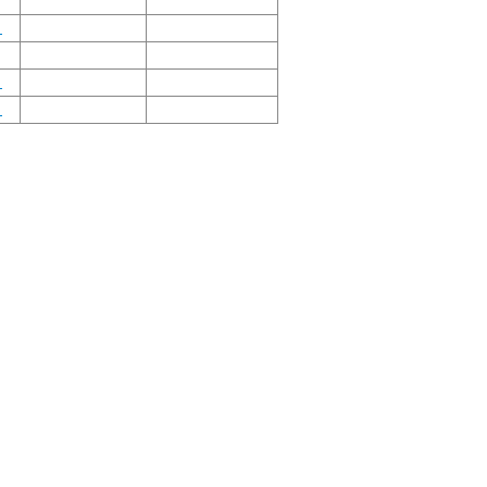
】
】
】