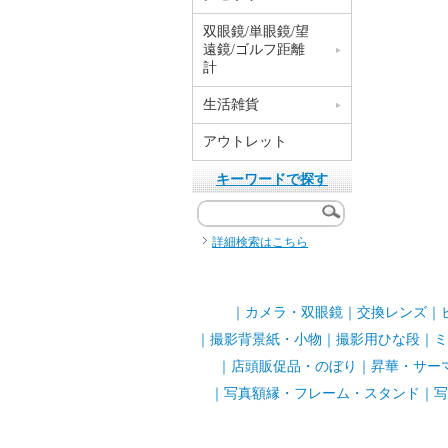
双眼鏡/単眼鏡/望
遠鏡/ゴルフ距離
計
生活雑貨
アウトレット
キーワードで探す
詳細検索はこちら
｜
カメラ・双眼鏡
｜
交換レンズ
｜
｜
撮影背景紙・小物
｜
撮影用ひな段
｜
ミ
｜
店頭販促品・のぼり
｜
昇華・サー
｜
写真額縁・フレーム・スタンド
｜
写