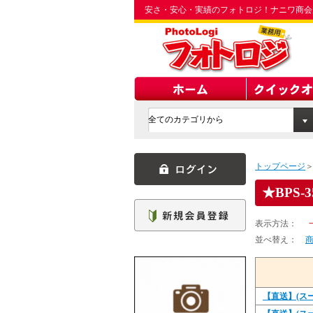
安さ・安心・実績のフォトロジ！ナニワ商会
トップページ
BPS-3
表示方法：
並べ替え：
【直送】(スーペ