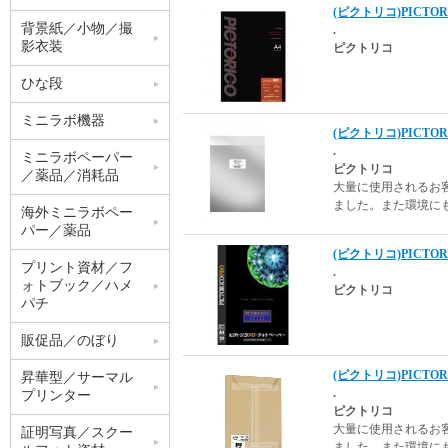
(ピクトリコ)PICTORI
背景紙／小物／撮
.
影衣装
ピクトリコ
ひな段
ミニラボ機器
(ピクトリコ)PICTOR
.
ミニラボペーパー
ピクトリコ
／薬品／消耗品
大量に使用されるお
ました。また環境に
海外ミニラボペー
パー／薬品
(ピクトリコ)PICTORI
プリント資材／フ
.
ォトブック／ハメ
ピクトリコ
パチ
販促品／のぼり
(ピクトリコ)PICTORI
昇華型／サーマル
.
プリンター
ピクトリコ
大量に使用されるお
証明写真／スクー
ました。また環境に