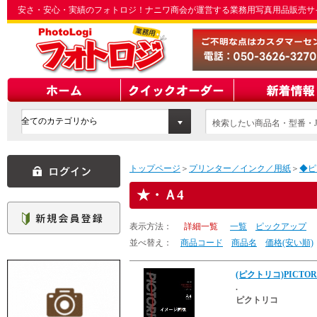
安さ・安心・実績のフォトロジ！ナニワ商会が運営する業務用写真用品販売サ
検索したい商品名・型番・J
てください
トップページ
＞
プリンター／インク／用紙
＞
◆ピ
・Ａ4
表示方法：
詳細一覧
一覧
ピックアップ
並べ替え：
商品コード
商品名
価格(安い順)
(ピクトリコ)PICTOR
.
ピクトリコ