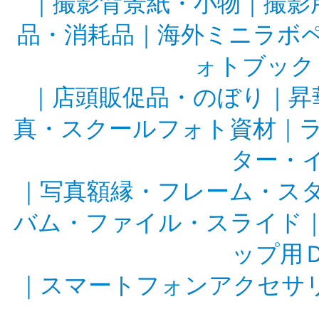
｜
撮影背景紙・小物
｜
撮影
品・消耗品
｜
海外ミニラボ
ォトブック
｜
店頭販促品・のぼり
｜
昇
真・スクールフォト資材
｜
ター・
｜
写真額縁・フレーム・ス
バム・ファイル・スライド
ップ用
｜
スマートフォンアクセサ