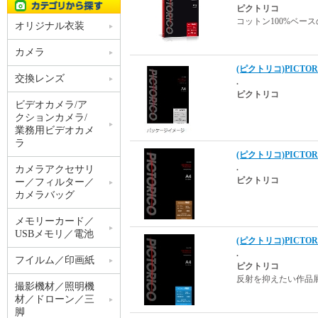
ピクトリコ
コットン100%ベー
オリジナル衣装
カメラ
(ピクトリコ)PICTOR
交換レンズ
.
ピクトリコ
ビデオカメラ/ア
クションカメラ/
業務用ビデオカメ
ラ
(ピクトリコ)PICTOR
.
カメラアクセサリ
ピクトリコ
ー／フィルター／
カメラバッグ
メモリーカード／
USBメモリ／電池
(ピクトリコ)PICTOR
.
フイルム／印画紙
ピクトリコ
反射を抑えたい作品
撮影機材／照明機
材／ドローン／三
脚