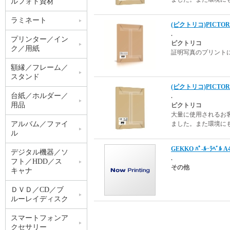
ルフォト資材
ラミネート
(ピクトリコ)PICTORI
.
プリンター／イン
ピクトリコ
ク／用紙
証明写真のプリント
額縁／フレーム／
スタンド
(ピクトリコ)PICTOR
台紙／ホルダー／
.
用品
ピクトリコ
大量に使用されるお
アルバム／ファイ
ました。また環境に
ル
GEKKO ﾊﾟ-ﾙ･ﾗﾍﾞﾙ A4
デジタル機器／ソ
.
フト／HDD／ス
その他
キャナ
ＤＶＤ／CD／ブ
ルーレイディスク
スマートフォンア
クセサリー