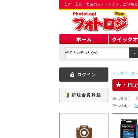
安さ・安心・実績のフォトロジ！ナニワ商会
トップページ
・PL(
表示方法：
並べ替え：