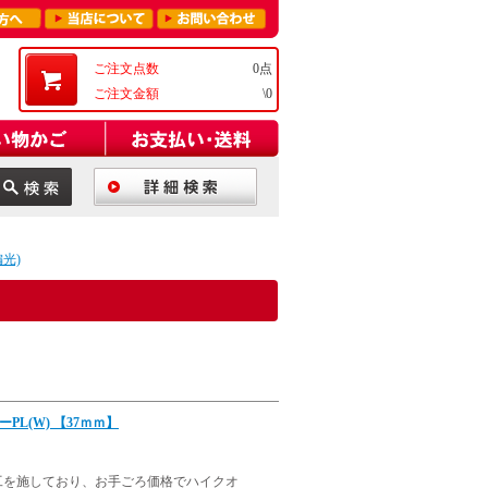
ご注文点数
0点
ご注文金額
\0
偏光)
ラーPL(W) 【37ｍｍ】
工を施しており、お手ごろ価格でハイクオ