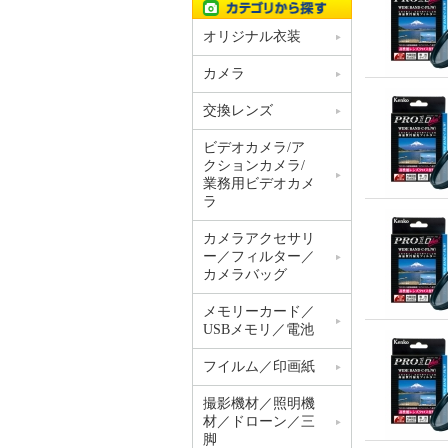
オリジナル衣装
カメラ
交換レンズ
ビデオカメラ/ア
クションカメラ/
業務用ビデオカメ
ラ
カメラアクセサリ
ー／フィルター／
カメラバッグ
メモリーカード／
USBメモリ／電池
フイルム／印画紙
撮影機材／照明機
材／ドローン／三
脚