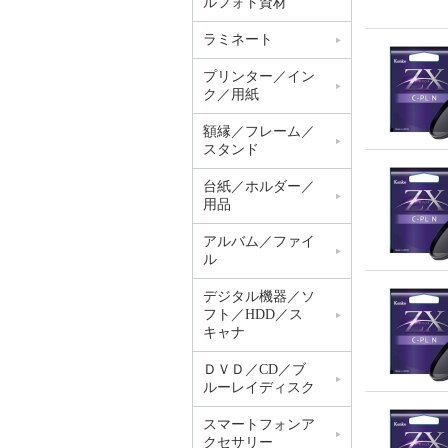
ルフォト資材
ラミネート
プリンター／イン
ク／用紙
額縁／フレーム／
スタンド
台紙／ホルダー／
用品
アルバム／ファイ
ル
デジタル機器／ソ
フト／HDD／ス
キャナ
ＤＶＤ／CD／ブ
ルーレイディスク
スマートフォンア
クセサリー