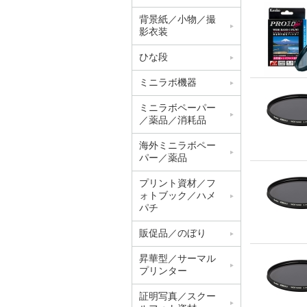
背景紙／小物／撮
影衣装
ひな段
ミニラボ機器
ミニラボペーパー
／薬品／消耗品
海外ミニラボペー
パー／薬品
プリント資材／フ
ォトブック／ハメ
パチ
販促品／のぼり
昇華型／サーマル
プリンター
証明写真／スクー