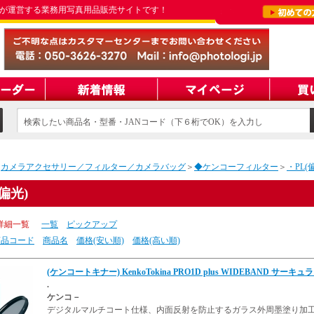
が運営する業務用写真用品販売サイトです！
検索したい商品名・型番・JANコード（下６桁でOK）を入力し
てください
＞
カメラアクセサリー／フィルター／カメラバッグ
＞
◆ケンコーフィルター
＞
・PL(
偏光)
詳細一覧
一覧
ピックアップ
商品コード
商品名
価格(安い順)
価格(高い順)
(ケンコートキナー) KenkoTokina PRO1D plus WIDEBAND サーキュ
.
ケンコ－
デジタルマルチコート仕様、内面反射を防止するガラス外周墨塗り加