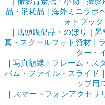
｜
撮影背景紙・小物
｜
撮影
品・消耗品
｜
海外ミニラボ
ォトブック
｜
店頭販促品・のぼり
｜
昇
真・スクールフォト資材
｜
ター・
｜
写真額縁・フレーム・ス
バム・ファイル・スライド
ップ用
｜
スマートフォンアクセサ