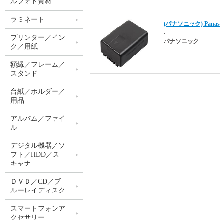
ルフォト資材
ラミネート
(パナソニック) Panas
.
プリンター／イン
パナソニック
ク／用紙
額縁／フレーム／
スタンド
台紙／ホルダー／
用品
アルバム／ファイ
ル
デジタル機器／ソ
フト／HDD／ス
キャナ
ＤＶＤ／CD／ブ
ルーレイディスク
スマートフォンア
クセサリー