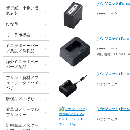
(パナソニック)Panas
背景紙／小物／撮
.
影衣装
パナソニック
ひな段
ミニラボ機器
(パナソニック) Pana
.
ミニラボペーパー
パナソニック
／薬品／消耗品
対応機種：LUMIX GH7 / S9
海外ミニラボペー
パー／薬品
(パナソニック) Pana
プリント資材／フ
.
ォトブック／ハメ
パナソニック
パチ
販促品／のぼり
(パナソニック) Pana
昇華型／サーマル
.
プリンター
パナソニック
証明写真／スクー