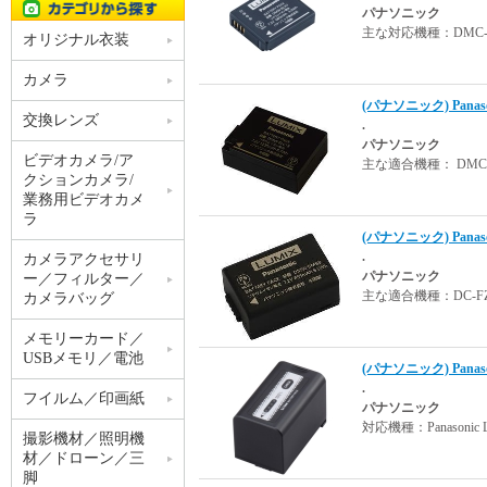
パナソニック
主な対応機種：DMC-GM
オリジナル衣装
カメラ
(パナソニック) Pana
交換レンズ
.
パナソニック
ビデオカメラ/ア
主な適合機種： DMC-GH2
クションカメラ/
業務用ビデオカメ
ラ
(パナソニック) Pana
.
カメラアクセサリ
パナソニック
ー／フィルター／
主な適合機種：DC-FZ8
カメラバッグ
メモリーカード／
USBメモリ／電池
(パナソニック) Pana
.
フイルム／印画紙
パナソニック
対応機種：Panasonic 
撮影機材／照明機
材／ドローン／三
脚