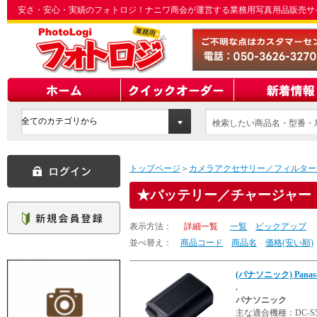
安さ・安心・実績のフォトロジ！ナニワ商会が運営する業務用写真用品販売サ
検索したい商品名・型番・J
てください
トップページ
＞
カメラアクセサリー／フィルター
バッテリー／チャージャー
表示方法：
詳細一覧
一覧
ピックアップ
並べ替え：
商品コード
商品名
価格(安い順)
(パナソニック) Pana
.
パナソニック
主な適合機種：DC-S5M