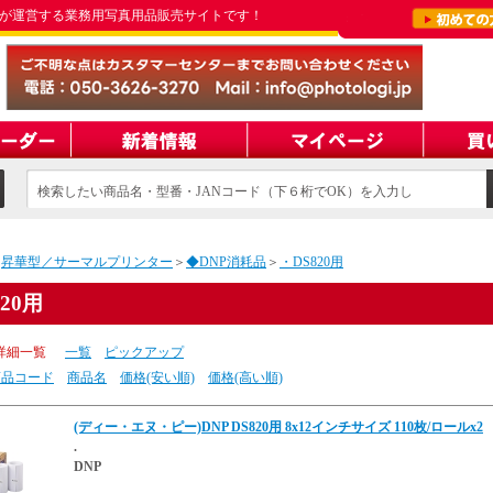
が運営する業務用写真用品販売サイトです！
検索したい商品名・型番・JANコード（下６桁でOK）を入力し
てください
＞
昇華型／サーマルプリンター
＞
◆DNP消耗品
＞
・DS820用
20用
詳細一覧
一覧
ピックアップ
商品コード
商品名
価格(安い順)
価格(高い順)
(ディー・エヌ・ピー)DNP DS820用 8x12インチサイズ 110枚/ロールx2
.
DNP