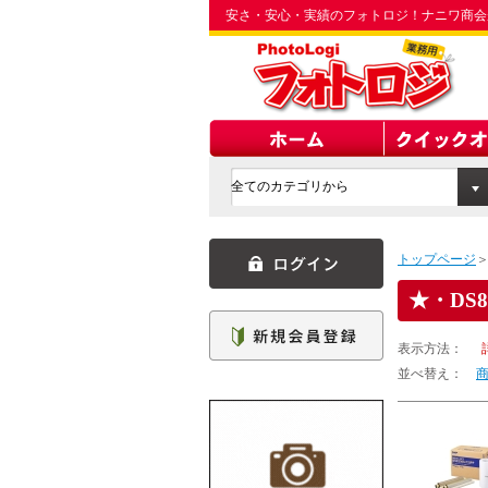
安さ・安心・実績のフォトロジ！ナニワ商会
トップページ
・DS8
表示方法：
並べ替え：