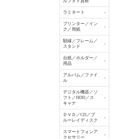
ルフォト資材
ラミネート
プリンター／イン
ク／用紙
額縁／フレーム／
スタンド
台紙／ホルダー／
用品
アルバム／ファイ
ル
デジタル機器／ソ
フト／HDD／ス
キャナ
ＤＶＤ／CD／ブ
ルーレイディスク
スマートフォンア
クセサリー