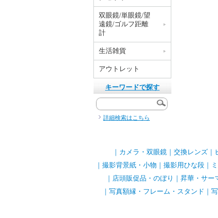
双眼鏡/単眼鏡/望
遠鏡/ゴルフ距離
計
生活雑貨
アウトレット
キーワードで探す
詳細検索はこちら
｜
カメラ・双眼鏡
｜
交換レンズ
｜
｜
撮影背景紙・小物
｜
撮影用ひな段
｜
ミ
｜
店頭販促品・のぼり
｜
昇華・サー
｜
写真額縁・フレーム・スタンド
｜
写