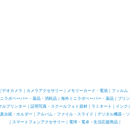
ビデオカメラ
｜
カメラアクセサリー
｜
メモリーカード・電池
｜
フィルム
ニラボペーパー・薬品・消耗品
｜
海外ミニラボペーパー・薬品
｜
プリン
マルプリンター
｜
証明写真・スクールフォト資材
｜
ラミネート
｜
インク
真台紙・ホルダー
｜
アルバム・ファイル・スライド
｜
デジタル機器・ソ
｜
スマートフォンアクセサリー
｜
電球・電卓・生活応援商品｜