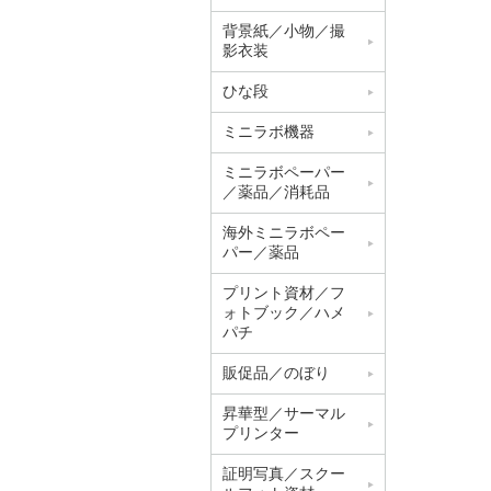
背景紙／小物／撮
影衣装
ひな段
ミニラボ機器
ミニラボペーパー
／薬品／消耗品
海外ミニラボペー
パー／薬品
プリント資材／フ
ォトブック／ハメ
パチ
販促品／のぼり
昇華型／サーマル
プリンター
証明写真／スクー