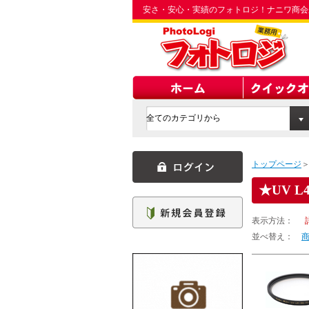
安さ・安心・実績のフォトロジ！ナニワ商会
トップページ
UV L
表示方法：
並べ替え：