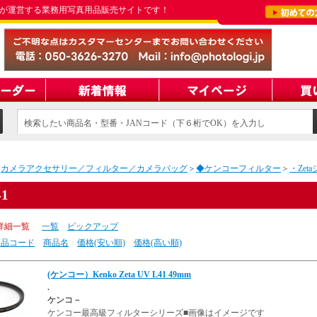
が運営する業務用写真用品販売サイトです！
検索したい商品名・型番・JANコード（下６桁でOK）を入力し
てください
＞
カメラアクセサリー／フィルター／カメラバッグ
＞
◆ケンコーフィルター
＞
・Zet
41
詳細一覧
一覧
ピックアップ
商品コード
商品名
価格(安い順)
価格(高い順)
(ケンコー）Kenko Zeta UV L41 49mm
.
ケンコ－
ケンコー最高級フィルターシリーズ■画像はイメージです