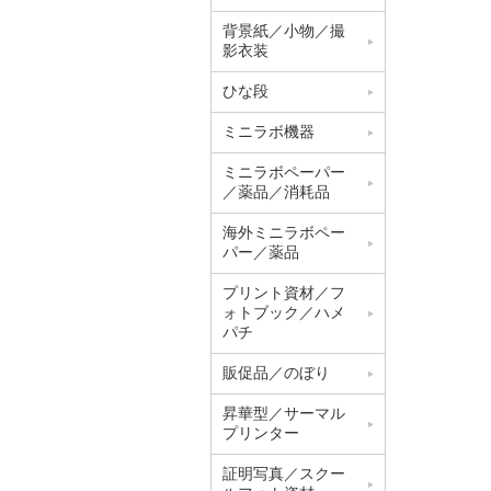
背景紙／小物／撮
影衣装
ひな段
ミニラボ機器
ミニラボペーパー
／薬品／消耗品
海外ミニラボペー
パー／薬品
プリント資材／フ
ォトブック／ハメ
パチ
販促品／のぼり
昇華型／サーマル
プリンター
証明写真／スクー