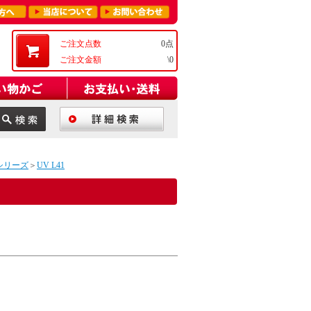
ご注文点数
0点
ご注文金額
\0
aシリーズ
＞
UV L41