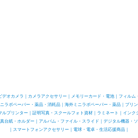
ビデオカメラ
｜
カメラアクセサリー
｜
メモリーカード・電池
｜
フィルム
ニラボペーパー・薬品・消耗品
｜
海外ミニラボペーパー・薬品
｜
プリン
マルプリンター
｜
証明写真・スクールフォト資材
｜
ラミネート
｜
インク
真台紙・ホルダー
｜
アルバム・ファイル・スライド
｜
デジタル機器・ソ
｜
スマートフォンアクセサリー
｜
電球・電卓・生活応援商品｜