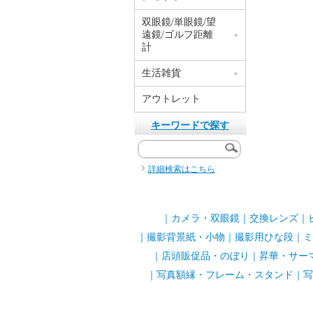
双眼鏡/単眼鏡/望
遠鏡/ゴルフ距離
計
生活雑貨
アウトレット
キーワードで探す
詳細検索はこちら
｜
カメラ・双眼鏡
｜
交換レンズ
｜
｜
撮影背景紙・小物
｜
撮影用ひな段
｜
ミ
｜
店頭販促品・のぼり
｜
昇華・サー
｜
写真額縁・フレーム・スタンド
｜
写