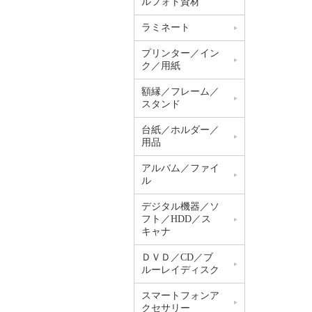
ルフォト資材
ラミネート
プリンター／イン
ク／用紙
額縁／フレーム／
スタンド
台紙／ホルダー／
用品
アルバム／ファイ
ル
デジタル機器／ソ
フト／HDD／ス
キャナ
ＤＶＤ／CD／ブ
ルーレイディスク
スマートフォンア
クセサリー