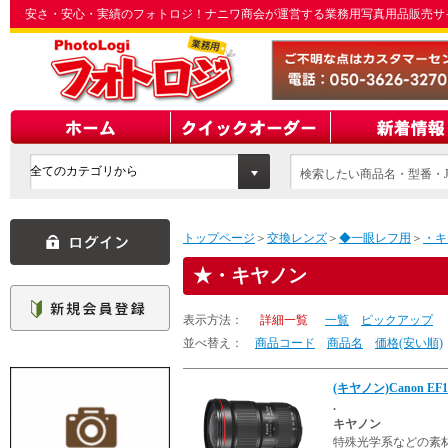
安さ・安心・実績のフォトロジ！ナニワ商会が運営する業務用写真用品販売サ
検索したい商品名・型番・J
てください
トップページ
＞
交換レンズ
＞
◆一眼レフ用
＞
・キ
・キヤノン
表示方法：
詳細一覧
一覧
ピックアップ
並べ替え：
商品コード
商品名
価格(安い順)
(キヤノン)Canon EF16
.
キヤノン
特殊光学系などの素