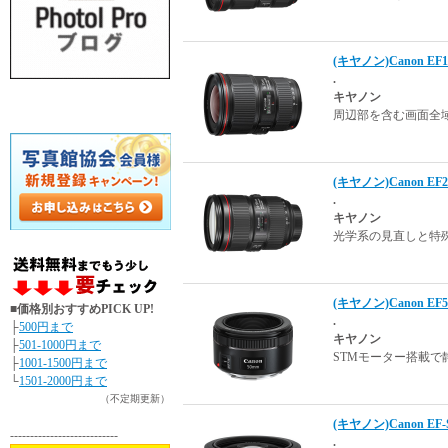
(キヤノン)Canon EF16
.
キヤノン
周辺部を含む画面全
(キヤノン)Canon EF24
.
キヤノン
光学系の見直しと特
(キヤノン)Canon EF5
■価格別おすすめPICK UP!
.
├
500円まで
キヤノン
├
501-1000円まで
STMモーター搭載で
├
1001-1500円まで
└
1501-2000円まで
（不定期更新）
(キヤノン)Canon EF-S
---------------------------
.