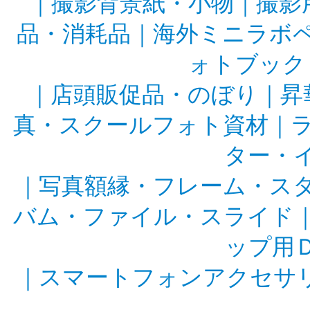
｜
撮影背景紙・小物
｜
撮影
品・消耗品
｜
海外ミニラボ
ォトブック
｜
店頭販促品・のぼり
｜
昇
真・スクールフォト資材
｜
ター・
｜
写真額縁・フレーム・ス
バム・ファイル・スライド
ップ用
｜
スマートフォンアクセサ