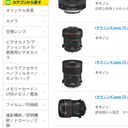
キヤノン
自然な画角とやわら
オリジナル衣装
カメラ
(キヤノン)Canon TS-
交換レンズ
.
キヤノン
ビデオカメラ/ア
クションカメラ/
業務用ビデオカメ
ラ
(キヤノン)Canon TS-E
.
カメラアクセサリ
キヤノン
ー／フィルター／
カメラバッグ
メモリーカード／
USBメモリ／電池
(キヤノン)Canon TS-
.
フイルム／印画紙
キヤノン
建築物から風景、ポ
撮影機材／照明機
材／ドローン／三
脚