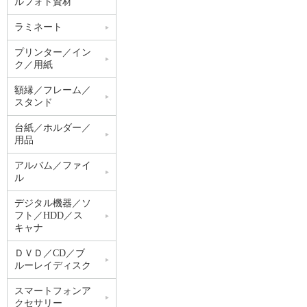
ルフォト資材
ラミネート
プリンター／イン
ク／用紙
額縁／フレーム／
スタンド
台紙／ホルダー／
用品
アルバム／ファイ
ル
デジタル機器／ソ
フト／HDD／ス
キャナ
ＤＶＤ／CD／ブ
ルーレイディスク
スマートフォンア
クセサリー