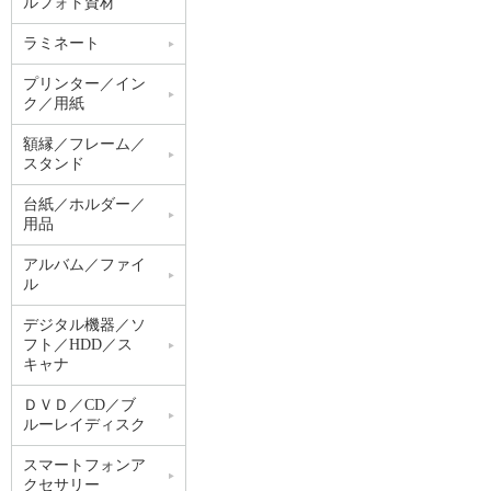
ルフォト資材
ラミネート
プリンター／イン
ク／用紙
額縁／フレーム／
スタンド
台紙／ホルダー／
用品
アルバム／ファイ
ル
デジタル機器／ソ
フト／HDD／ス
キャナ
ＤＶＤ／CD／ブ
ルーレイディスク
スマートフォンア
クセサリー