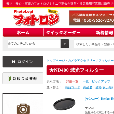
安さ・安心・実績のフォトロジ！ナニワ商会が運営する業務用写真用品販売サ
検索したい商品名・型番・J
てください
トップページ
＞
カメラアクセサリー／フィルター
ND400 減光フィルター
表示方法：
詳細一覧
一覧
ピックアップ
並べ替え：
商品コード
商品名
価格(安い順)
(ケンコー）Kenko 
.
ケンコ－
光量を1/400にす