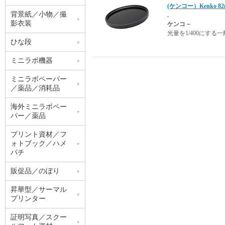
(ケンコー）Kenko 
背景紙／小物／撮
.
影衣装
ケンコ－
光量を1/400にす
ひな段
ミニラボ機器
ミニラボペーパー
／薬品／消耗品
海外ミニラボペー
パー／薬品
プリント資材／フ
ォトブック／ハメ
パチ
販促品／のぼり
昇華型／サーマル
プリンター
証明写真／スクー