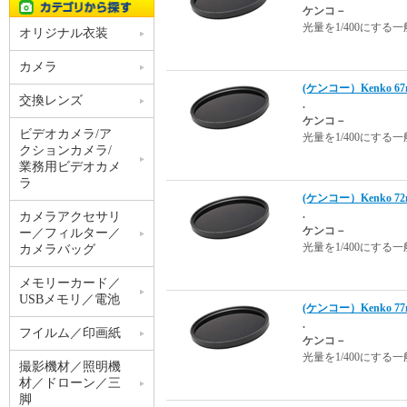
ケンコ－
光量を1/400にす
オリジナル衣装
カメラ
(ケンコー）Kenko 
交換レンズ
.
ケンコ－
ビデオカメラ/ア
光量を1/400にす
クションカメラ/
業務用ビデオカメ
ラ
(ケンコー）Kenko 
.
カメラアクセサリ
ケンコ－
ー／フィルター／
光量を1/400にす
カメラバッグ
メモリーカード／
USBメモリ／電池
(ケンコー）Kenko 
.
フイルム／印画紙
ケンコ－
光量を1/400にす
撮影機材／照明機
材／ドローン／三
脚