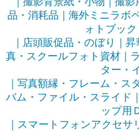
｜
撮影背景紙・小物
｜
撮影
品・消耗品
｜
海外ミニラボ
ォトブック
｜
店頭販促品・のぼり
｜
昇
真・スクールフォト資材
｜
ター・
｜
写真額縁・フレーム・ス
バム・ファイル・スライド
ップ用
｜
スマートフォンアクセサ