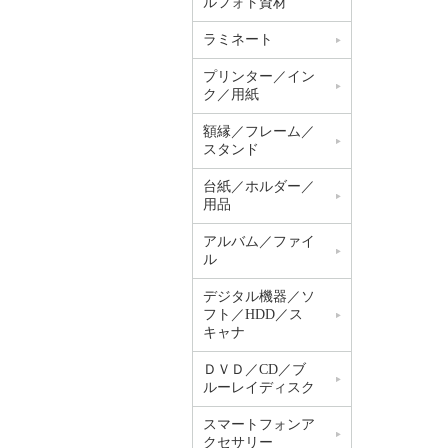
ルフォト資材
ラミネート
プリンター／イン
ク／用紙
額縁／フレーム／
スタンド
台紙／ホルダー／
用品
アルバム／ファイ
ル
デジタル機器／ソ
フト／HDD／ス
キャナ
ＤＶＤ／CD／ブ
ルーレイディスク
スマートフォンア
クセサリー