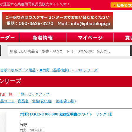
が運営する業務用写真用品販売サイトです！
検索したい商品名・型番・JANコード（下６桁でOK）を入力し
てください
＞
台紙／ホルダー／用品
＞
◆竹野（品番検索）
＞
・900シリーズ
0シリーズ
詳細一覧
一覧
ピックアップ
商品コード
商品名
価格(安い順)
価格(高い順)
(竹野)TAKENO 903-0001 結婚証明書/ホワイト リング 1冊
.
竹野
竹野 903-0001