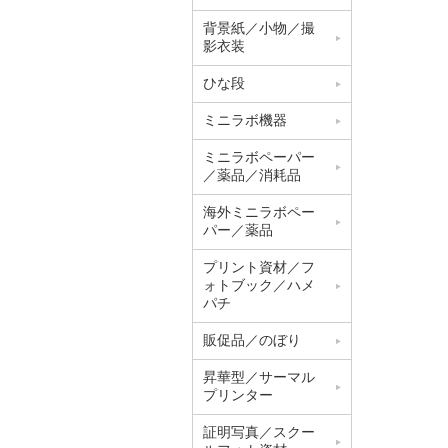
背景紙／小物／撮
影衣装
ひな段
ミニラボ機器
ミニラボペーパー
／薬品／消耗品
海外ミニラボペー
パー／薬品
プリント資材／フ
ォトブック／ハメ
パチ
販促品／のぼり
昇華型／サーマル
プリンター
証明写真／スクー