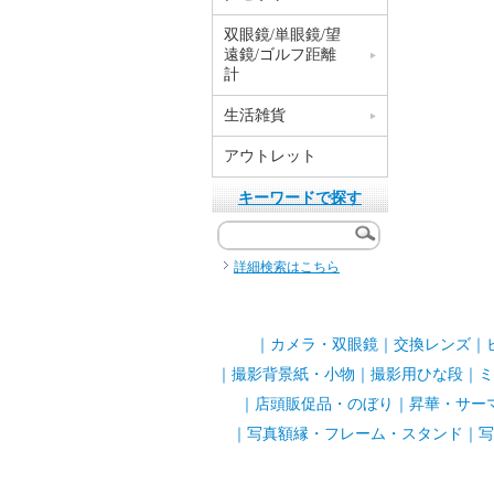
双眼鏡/単眼鏡/望
遠鏡/ゴルフ距離
計
生活雑貨
アウトレット
キーワードで探す
詳細検索はこちら
｜
カメラ・双眼鏡
｜
交換レンズ
｜
｜
撮影背景紙・小物
｜
撮影用ひな段
｜
ミ
｜
店頭販促品・のぼり
｜
昇華・サー
｜
写真額縁・フレーム・スタンド
｜
写