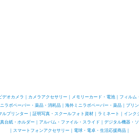
ビデオカメラ
｜
カメラアクセサリー
｜
メモリーカード・電池
｜
フィルム
ニラボペーパー・薬品・消耗品
｜
海外ミニラボペーパー・薬品
｜
プリン
マルプリンター
｜
証明写真・スクールフォト資材
｜
ラミネート
｜
インク
真台紙・ホルダー
｜
アルバム・ファイル・スライド
｜
デジタル機器・ソ
｜
スマートフォンアクセサリー
｜
電球・電卓・生活応援商品｜