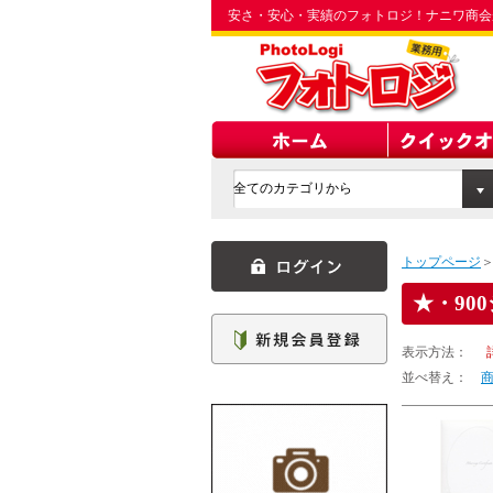
安さ・安心・実績のフォトロジ！ナニワ商会
トップページ
・90
表示方法：
並べ替え：