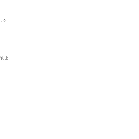
ック
が向上