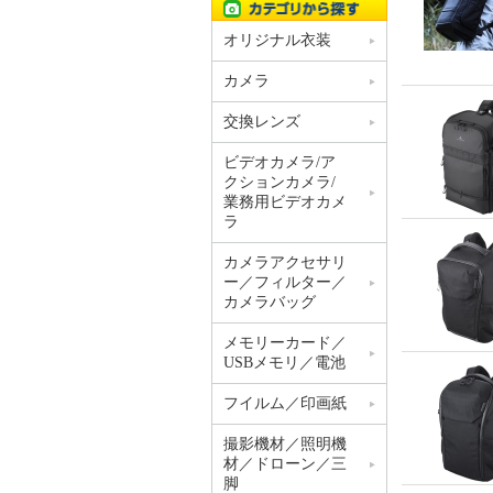
オリジナル衣装
カメラ
交換レンズ
ビデオカメラ/ア
クションカメラ/
業務用ビデオカメ
ラ
カメラアクセサリ
ー／フィルター／
カメラバッグ
メモリーカード／
USBメモリ／電池
フイルム／印画紙
撮影機材／照明機
材／ドローン／三
脚