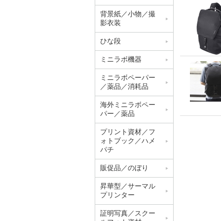
背景紙／小物／撮
影衣装
ひな段
ミニラボ機器
ミニラボペーパー
／薬品／消耗品
海外ミニラボペー
パー／薬品
プリント資材／フ
ォトブック／ハメ
パチ
販促品／のぼり
昇華型／サーマル
プリンター
証明写真／スクー