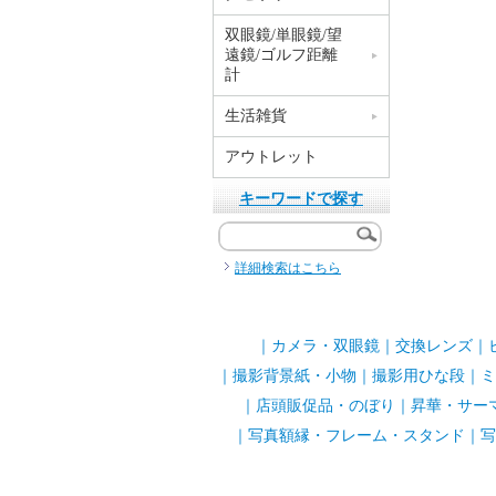
双眼鏡/単眼鏡/望
遠鏡/ゴルフ距離
計
生活雑貨
アウトレット
キーワードで探す
詳細検索はこちら
｜
カメラ・双眼鏡
｜
交換レンズ
｜
｜
撮影背景紙・小物
｜
撮影用ひな段
｜
ミ
｜
店頭販促品・のぼり
｜
昇華・サー
｜
写真額縁・フレーム・スタンド
｜
写