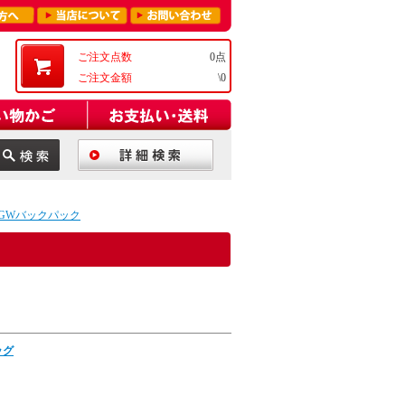
ご注文点数
0点
ご注文金額
\0
GWバックパック
ッグ