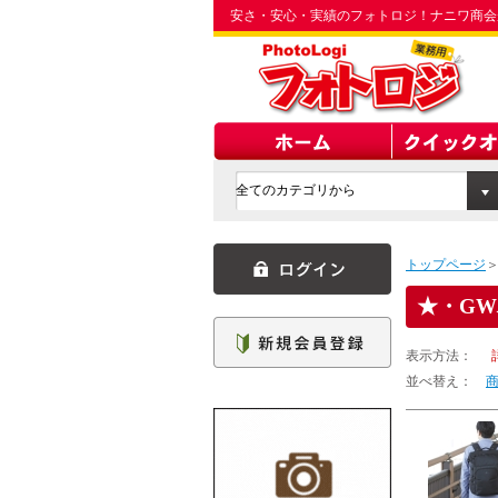
安さ・安心・実績のフォトロジ！ナニワ商会
トップページ
・G
表示方法：
並べ替え：