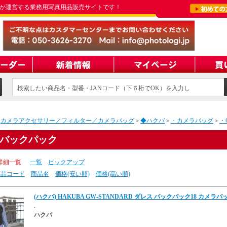
が運営する業務用写真用品販売サイトです！
検索したい商品名・型番・JANコード（下６桁でOK）を入力し
てください
＞
カメラアクセサリー／フィルター／カメラバッグ
＞
◆ハクバ
＞
・カメラバッグ
＞
・
Wバックパック
詳細一覧
一覧
ピックアップ
商品コード
商品名
価格(安い順)
価格(高い順)
(ハクバ) HAKUBA GW-STANDARD ダレス バックパック18 カメラバ
.
ハクバ