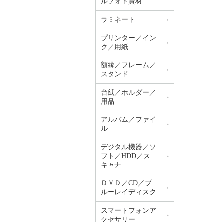
ルフォト資材
ラミネート
プリンター／イン
ク／用紙
額縁／フレーム／
スタンド
台紙／ホルダー／
用品
アルバム／ファイ
ル
デジタル機器／ソ
フト／HDD／ス
キャナ
ＤＶＤ／CD／ブ
ルーレイディスク
スマートフォンア
クセサリー