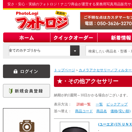
安さ・安心・実績のフォトロジ！ナニワ商会が運営する業務用写真用品販売サ
検索したい商品名・型番・J
てください
トップページ
＞
カメラアクセサリー／フィルター
・その他アクセサリー
納期が約1週間～10日かかる場合がございます。
表示方法：
詳細一覧
一覧
ピックアップ
並べ替え：
商品コード
商品名
価格(安い順)
(ユーエヌ) UN ＵＮ
.