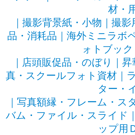
材・
｜
撮影背景紙・小物
｜
撮影
品・消耗品
｜
海外ミニラボ
ォトブック
｜
店頭販促品・のぼり
｜
昇
真・スクールフォト資材
｜
ター・
｜
写真額縁・フレーム・ス
バム・ファイル・スライド
ップ用