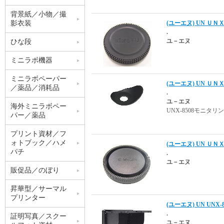
背景紙／小物／撮
影衣装
(ユーエヌ) UN Ｕ
.
ユ－エヌ
ひな段
ミニラボ機器
ミニラボペーパー
(ユーエヌ) UN ＵＮ
／薬品／消耗品
.
ユ－エヌ
海外ミニラボペー
UNX-8508モニタリ
パー／薬品
プリント資材／フ
ォトブック／ハメ
(ユーエヌ) UN ＵＮ
パチ
.
ユ－エヌ
販促品／のぼり
昇華型／サーマル
プリンター
(ユーエヌ) UN UNX
.
証明写真／スクー
ユ－エヌ