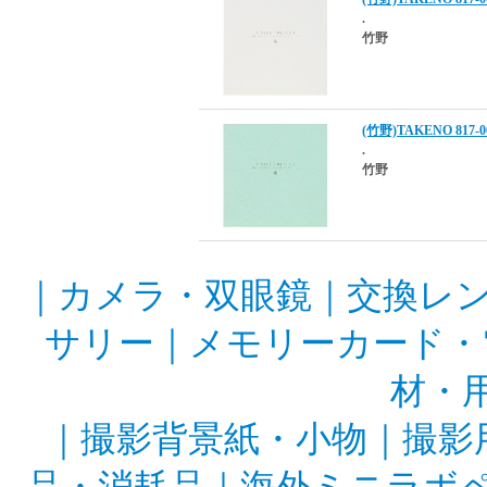
.
竹野
(竹野)TAKENO 81
.
竹野
｜
カメラ・双眼鏡
｜
交換レ
サリー
｜
メモリーカード・
材・
｜
撮影背景紙・小物
｜
撮影