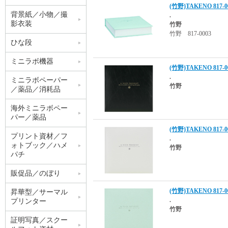
(竹野)TAKENO 81
背景紙／小物／撮
.
影衣装
竹野
竹野 817-0003
ひな段
ミニラボ機器
(竹野)TAKENO 81
.
ミニラボペーパー
竹野
／薬品／消耗品
海外ミニラボペー
パー／薬品
(竹野)TAKENO 81
プリント資材／フ
.
ォトブック／ハメ
竹野
パチ
販促品／のぼり
(竹野)TAKENO 81
昇華型／サーマル
.
プリンター
竹野
証明写真／スクー