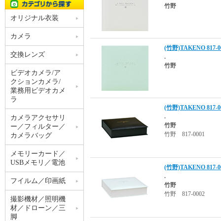
竹野
オリジナル衣装
カメラ
(竹野)TAKENO 81
交換レンズ
.
竹野
ビデオカメラ/ア
クションカメラ/
業務用ビデオカメ
ラ
(竹野)TAKENO 81
.
カメラアクセサリ
竹野
ー／フィルター／
竹野 817-0001
カメラバッグ
メモリーカード／
USBメモリ／電池
(竹野)TAKENO 81
.
フイルム／印画紙
竹野
竹野 817-0002
撮影機材／照明機
材／ドローン／三
脚