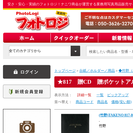
安さ・安心・実績のフォトロジ！ナニワ商会が運営する業務用写真用品販売サ
検索したい商品名・型番・J
てください
トップページ
＞
台紙／ホルダー／用品
＞
◆竹野（
817 贈CD 贈ポケットア
表示方法：
詳細一覧
一覧
ピックアップ
並べ替え：
商品コード
商品名
価格(安い順)
(竹野)TAKENO 81
.
竹野