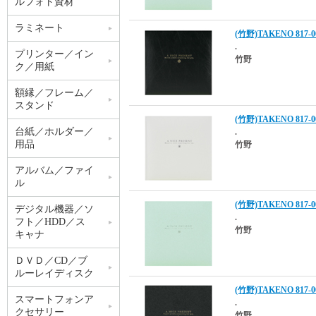
ルフォト資材
ラミネート
(竹野)TAKENO 81
.
プリンター／イン
竹野
ク／用紙
額縁／フレーム／
スタンド
(竹野)TAKENO 81
台紙／ホルダー／
.
用品
竹野
アルバム／ファイ
ル
(竹野)TAKENO 81
デジタル機器／ソ
.
フト／HDD／ス
竹野
キャナ
ＤＶＤ／CD／ブ
ルーレイディスク
(竹野)TAKENO 81
スマートフォンア
.
クセサリー
竹野