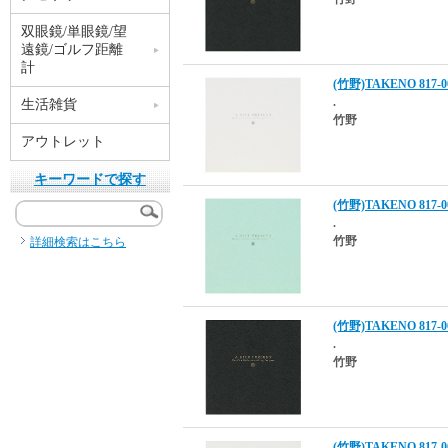
双眼鏡/単眼鏡/望
遠鏡/ゴルフ距離
計
(竹野)TAKENO 81
.
生活雑貨
竹野
アウトレット
キーワードで探す
(竹野)TAKENO 81
.
竹野
詳細検索はこちら
(竹野)TAKENO 81
.
竹野
(竹野)TAKENO 81