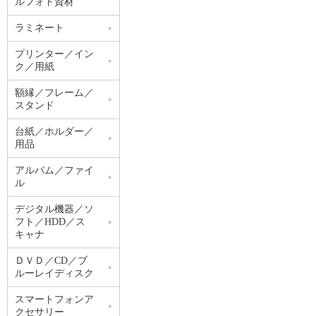
ルフォト資材
ラミネート
プリンター／イン
ク／用紙
額縁／フレーム／
スタンド
台紙／ホルダー／
用品
アルバム／ファイ
ル
デジタル機器／ソ
フト／HDD／ス
キャナ
ＤＶＤ／CD／ブ
ルーレイディスク
スマートフォンア
クセサリー