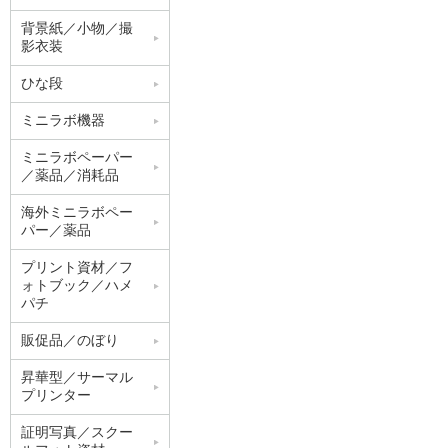
背景紙／小物／撮
影衣装
ひな段
ミニラボ機器
ミニラボペーパー
／薬品／消耗品
海外ミニラボペー
パー／薬品
プリント資材／フ
ォトブック／ハメ
パチ
販促品／のぼり
昇華型／サーマル
プリンター
証明写真／スクー