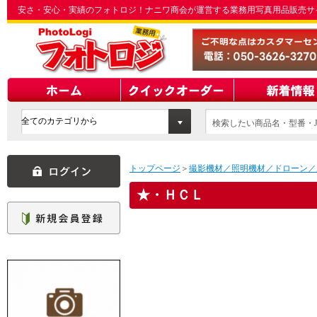
安さ・安心・実績のフォトロジ！ナニワ商会が運営する業務用写真用品販売サ
検索したい商品名・型番・J
てください
トップページ
＞
撮影機材／照明機材／ドローン／
・ＨＣＬ