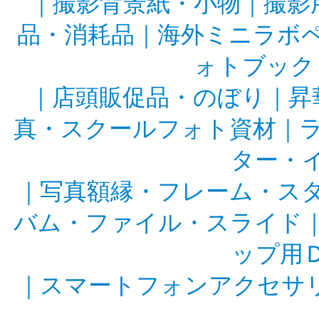
｜
撮影背景紙・小物
｜
撮影
品・消耗品
｜
海外ミニラボ
ォトブック
｜
店頭販促品・のぼり
｜
昇
真・スクールフォト資材
｜
ター・
｜
写真額縁・フレーム・ス
バム・ファイル・スライド
ップ用
｜
スマートフォンアクセサ