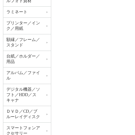
ルフォト資材
ラミネート
プリンター／イン
ク／用紙
額縁／フレーム／
スタンド
台紙／ホルダー／
用品
アルバム／ファイ
ル
デジタル機器／ソ
フト／HDD／ス
キャナ
ＤＶＤ／CD／ブ
ルーレイディスク
スマートフォンア
クセサリー