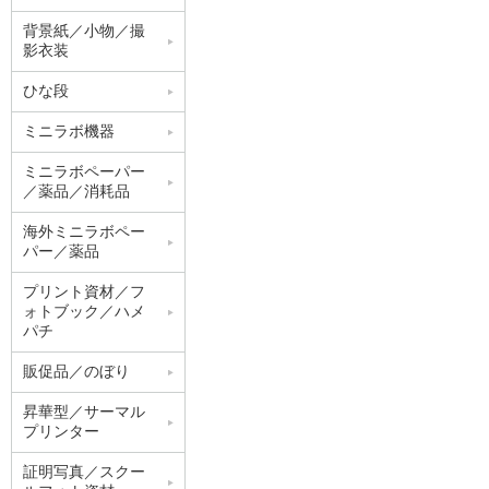
背景紙／小物／撮
影衣装
ひな段
ミニラボ機器
ミニラボペーパー
／薬品／消耗品
海外ミニラボペー
パー／薬品
プリント資材／フ
ォトブック／ハメ
パチ
販促品／のぼり
昇華型／サーマル
プリンター
証明写真／スクー