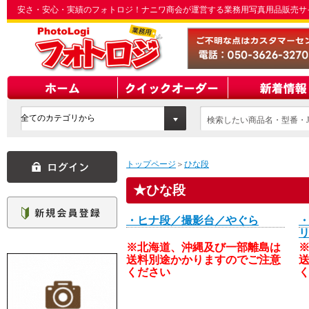
安さ・安心・実績のフォトロジ！ナニワ商会が運営する業務用写真用品販売サ
検索したい商品名・型番・J
てください
トップページ
＞
ひな段
ひな段
・ヒナ段／撮影台／やぐら
※北海道、沖縄及び一部離島は
送料別途かかりますのでご注意
ください