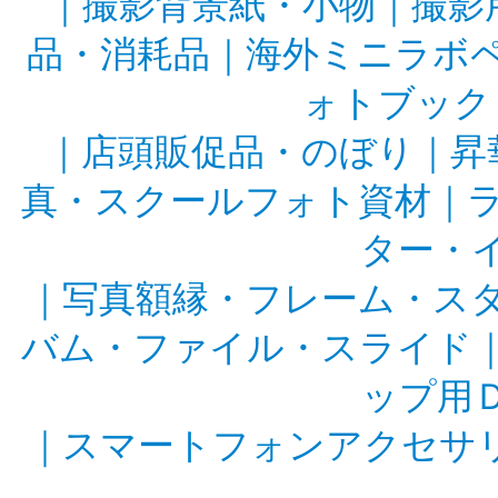
｜
撮影背景紙・小物
｜
撮影
品・消耗品
｜
海外ミニラボ
ォトブック
｜
店頭販促品・のぼり
｜
昇
真・スクールフォト資材
｜
ター・
｜
写真額縁・フレーム・ス
バム・ファイル・スライド
ップ用
｜
スマートフォンアクセサ