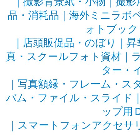
｜
撮影背景紙・小物
｜
撮影
品・消耗品
｜
海外ミニラボ
ォトブック
｜
店頭販促品・のぼり
｜
昇
真・スクールフォト資材
｜
ター・
｜
写真額縁・フレーム・ス
バム・ファイル・スライド
ップ用
｜
スマートフォンアクセサ