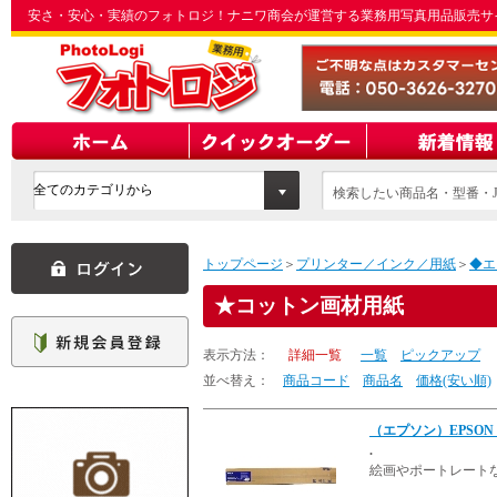
安さ・安心・実績のフォトロジ！ナニワ商会が運営する業務用写真用品販売サ
検索したい商品名・型番・J
てください
トップページ
＞
プリンター／インク／用紙
＞
◆エ
コットン画材用紙
表示方法：
詳細一覧
一覧
ピックアップ
並べ替え：
商品コード
商品名
価格(安い順)
（エプソン）EPSON
.
絵画やポートレート