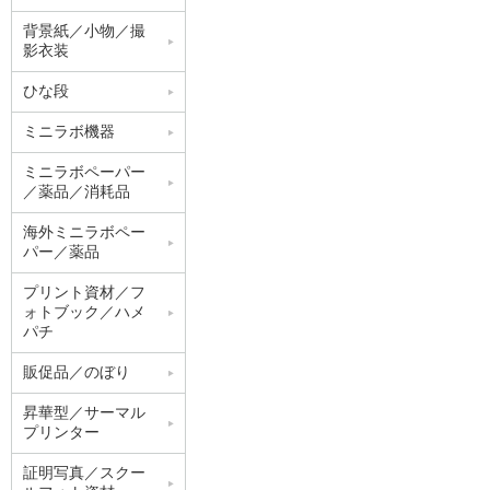
背景紙／小物／撮
影衣装
ひな段
ミニラボ機器
ミニラボペーパー
／薬品／消耗品
海外ミニラボペー
パー／薬品
プリント資材／フ
ォトブック／ハメ
パチ
販促品／のぼり
昇華型／サーマル
プリンター
証明写真／スクー