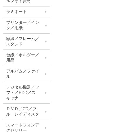
ルフォト資材
ラミネート
プリンター／イン
ク／用紙
額縁／フレーム／
スタンド
台紙／ホルダー／
用品
アルバム／ファイ
ル
デジタル機器／ソ
フト／HDD／ス
キャナ
ＤＶＤ／CD／ブ
ルーレイディスク
スマートフォンア
クセサリー