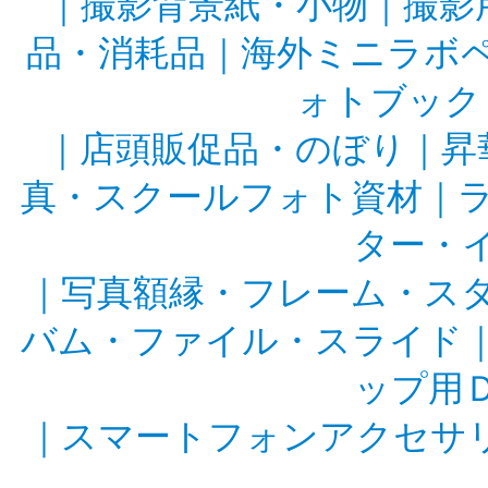
｜
撮影背景紙・小物
｜
撮影
品・消耗品
｜
海外ミニラボ
ォトブック
｜
店頭販促品・のぼり
｜
昇
真・スクールフォト資材
｜
ター・
｜
写真額縁・フレーム・ス
バム・ファイル・スライド
ップ用
｜
スマートフォンアクセサ