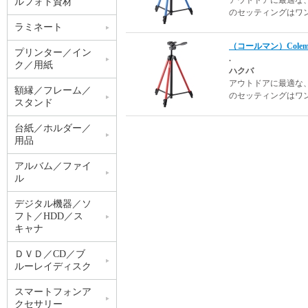
アウトドアに最適な
ルフォト資材
のセッティングはワ
ラミネート
（コールマン）Cole
プリンター／イン
.
ク／用紙
ハクバ
アウトドアに最適な
額縁／フレーム／
のセッティングはワ
スタンド
台紙／ホルダー／
用品
アルバム／ファイ
ル
デジタル機器／ソ
フト／HDD／ス
キャナ
ＤＶＤ／CD／ブ
ルーレイディスク
スマートフォンア
クセサリー