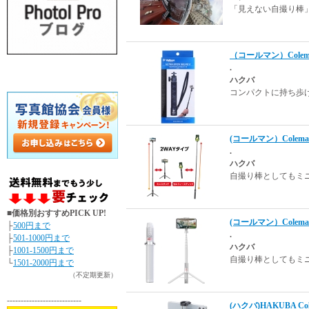
「見えない自撮り棒
（コールマン）Cole
.
ハクバ
コンパクトに持ち歩
(コールマン）Cole
.
ハクバ
自撮り棒としてもミニ
■価格別おすすめPICK UP!
(コールマン）Cole
├
500円まで
.
├
501-1000円まで
ハクバ
├
1001-1500円まで
自撮り棒としてもミニ
└
1501-2000円まで
（不定期更新）
---------------------------
(ハクバ)HAKUBA 