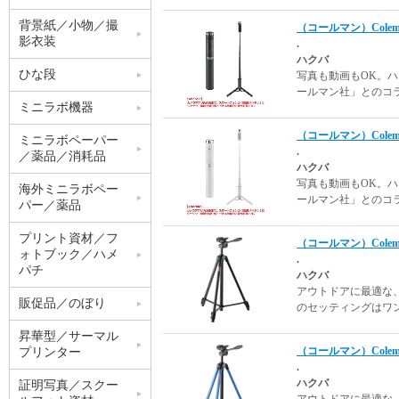
背景紙／小物／撮
（コールマン）Col
影衣装
.
ハクバ
ひな段
写真も動画もOK。
ールマン社」とのコ
ミニラボ機器
（コールマン）Col
ミニラボペーパー
.
／薬品／消耗品
ハクバ
写真も動画もOK。
海外ミニラボペー
ールマン社」とのコ
パー／薬品
プリント資材／フ
（コールマン）Cole
ォトブック／ハメ
.
パチ
ハクバ
アウトドアに最適な
販促品／のぼり
のセッティングはワ
昇華型／サーマル
（コールマン）Cole
プリンター
.
ハクバ
証明写真／スクー