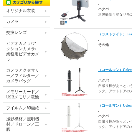
.
ハクバ
オリジナル衣装
遠隔撮影可能なリモコ
カメラ
交換レンズ
（ラストライト）Lasto
.
ビデオカメラ/ア
その他
クションカメラ/
業務用ビデオカメ
ラ
（コールマン）Cole
カメラアクセサリ
.
ー／フィルター／
ハクバ
カメラバッグ
自撮り棒があっとい
ック。アウトドアの
メモリーカード／
USBメモリ／電池
（コールマン）Cole
フイルム／印画紙
.
ハクバ
撮影機材／照明機
自撮り棒があっとい
材／ドローン／三
ック。アウトドアの
脚