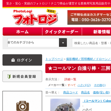
安さ・安心・実績のフォトロジ！ナニワ商会が運営する業務用写真用品販売サ
検索したい商品名・型番・J
てください
トップページ
＞
撮影機材／照明機材／ドローン／
コールマン 自撮り棒・三脚
表示方法：
詳細一覧
メーカー一覧：
すべて
ハクバ(12)
その他(1)
並べ替え：
商品コード
商品名
価格(安い順)
（コールマン）Colem
.
ハクバ