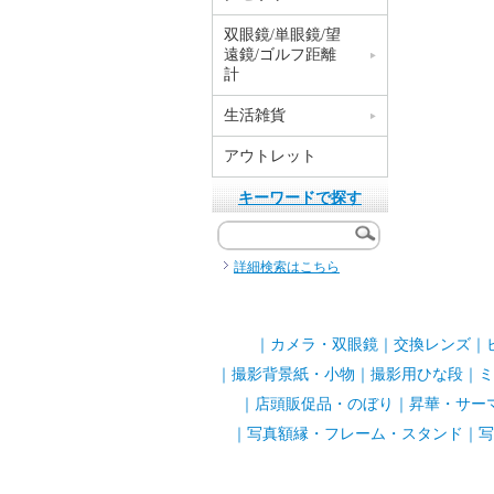
双眼鏡/単眼鏡/望
遠鏡/ゴルフ距離
計
生活雑貨
アウトレット
キーワードで探す
詳細検索はこちら
｜
カメラ・双眼鏡
｜
交換レンズ
｜
｜
撮影背景紙・小物
｜
撮影用ひな段
｜
ミ
｜
店頭販促品・のぼり
｜
昇華・サー
｜
写真額縁・フレーム・スタンド
｜
写