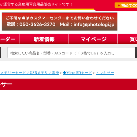
が運営する業務用写真用品販売サイトです！
検索したい商品名・型番・JANコード（下６桁でOK）を入力し
てください
＞
メモリーカード／USBメモリ／電池
＞
◆Micro SDカード
＞
・レキサー
キサー