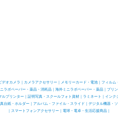
ビデオカメラ
｜
カメラアクセサリー
｜
メモリーカード・電池
｜
フィルム
ニラボペーパー・薬品・消耗品
｜
海外ミニラボペーパー・薬品
｜
プリン
マルプリンター
｜
証明写真・スクールフォト資材
｜
ラミネート
｜
インク
真台紙・ホルダー
｜
アルバム・ファイル・スライド
｜
デジタル機器・ソ
｜
スマートフォンアクセサリー
｜
電球・電卓・生活応援商品｜