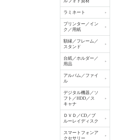
ルフォト資材
ラミネート
プリンター／イン
ク／用紙
額縁／フレーム／
スタンド
台紙／ホルダー／
用品
アルバム／ファイ
ル
デジタル機器／ソ
フト／HDD／ス
キャナ
ＤＶＤ／CD／ブ
ルーレイディスク
スマートフォンア
クセサリー