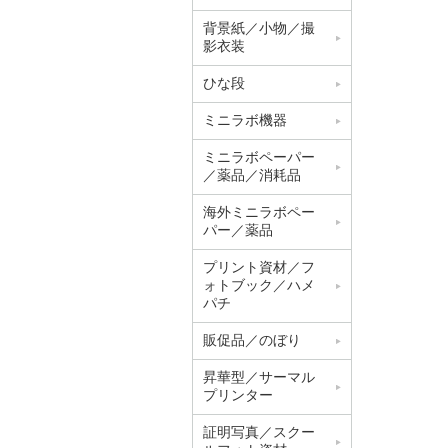
背景紙／小物／撮
影衣装
ひな段
ミニラボ機器
ミニラボペーパー
／薬品／消耗品
海外ミニラボペー
パー／薬品
プリント資材／フ
ォトブック／ハメ
パチ
販促品／のぼり
昇華型／サーマル
プリンター
証明写真／スクー