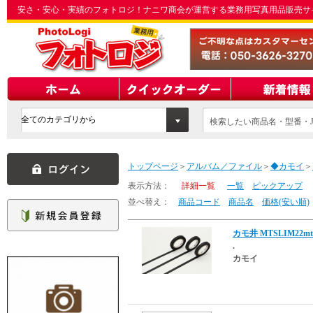
安さ・安心・実績のフォトロジ！ナニワ商会が運営する業務用写真用品販売サ
検索したい商品名・型番・J
てください
トップページ
＞
アルバム／ファイル
＞
◆カモイ
＞
表示方法：
詳細一覧
一覧
ピックアップ
並べ替え：
商品コード
商品名
価格(安い順)
カモ井 MTSLIM22mt s
.
カモイ