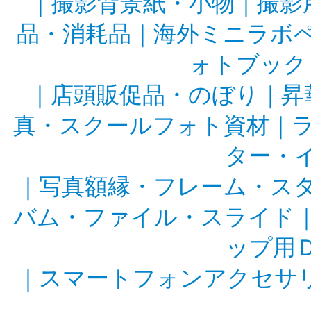
｜
撮影背景紙・小物
｜
撮影
品・消耗品
｜
海外ミニラボ
ォトブック
｜
店頭販促品・のぼり
｜
昇
真・スクールフォト資材
｜
ター・
｜
写真額縁・フレーム・ス
バム・ファイル・スライド
ップ用
｜
スマートフォンアクセサ