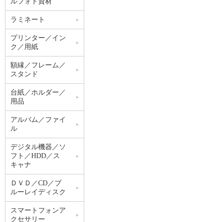
ルフォト資材
ラミネート
プリンター／イン
ク／用紙
額縁／フレーム／
スタンド
台紙／ホルダー／
用品
アルバム／ファイ
ル
デジタル機器／ソ
フト／HDD／ス
キャナ
ＤＶＤ／CD／ブ
ルーレイディスク
スマートフォンア
クセサリー