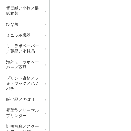
背景紙／小物／撮
影衣装
ひな段
ミニラボ機器
ミニラボペーパー
／薬品／消耗品
海外ミニラボペー
パー／薬品
プリント資材／フ
ォトブック／ハメ
パチ
販促品／のぼり
昇華型／サーマル
プリンター
証明写真／スクー