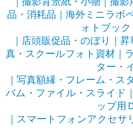
｜
撮影背景紙・小物
｜
撮影
品・消耗品
｜
海外ミニラボ
ォトブック
｜
店頭販促品・のぼり
｜
昇
真・スクールフォト資材
｜
ター・
｜
写真額縁・フレーム・ス
バム・ファイル・スライド
ップ用
｜
スマートフォンアクセサ