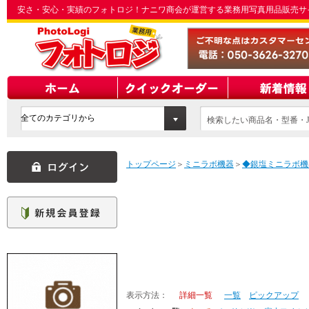
安さ・安心・実績のフォトロジ！ナニワ商会が運営する業務用写真用品販売サ
検索したい商品名・型番・J
てください
トップページ
＞
ミニラボ機器
＞
◆銀塩ミニラボ機
表示方法：
詳細一覧
一覧
ピックアップ