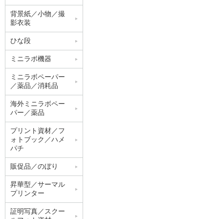
背景紙／小物／撮
影衣装
ひな段
ミニラボ機器
ミニラボペーパー
／薬品／消耗品
海外ミニラボペー
パー／薬品
プリント資材／フ
ォトブック／ハメ
パチ
販促品／のぼり
昇華型／サーマル
プリンター
証明写真／スクー