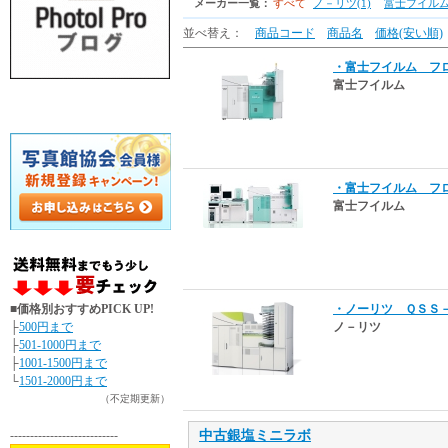
メーカー一覧：
すべて
ノ－リツ(1)
富士フイルム(
並べ替え：
商品コード
商品名
価格(安い順)
・富士フイルム フ
富士フイルム
・富士フイルム フ
富士フイルム
■価格別おすすめPICK UP!
・ノーリツ ＱＳＳ
├
500円まで
ノ－リツ
├
501-1000円まで
├
1001-1500円まで
└
1501-2000円まで
（不定期更新）
---------------------------
中古銀塩ミニラボ