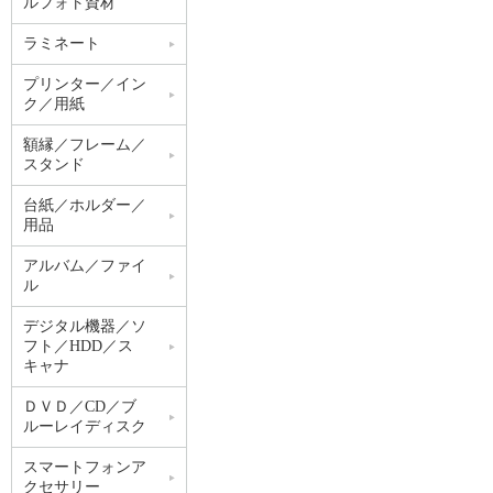
ルフォト資材
ラミネート
プリンター／イン
ク／用紙
額縁／フレーム／
スタンド
台紙／ホルダー／
用品
アルバム／ファイ
ル
デジタル機器／ソ
フト／HDD／ス
キャナ
ＤＶＤ／CD／ブ
ルーレイディスク
スマートフォンア
クセサリー