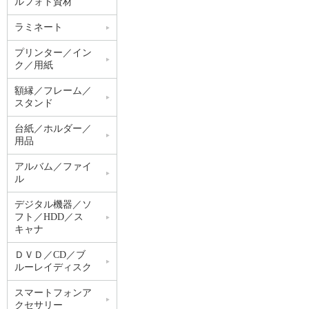
ルフォト資材
ラミネート
プリンター／イン
ク／用紙
額縁／フレーム／
スタンド
台紙／ホルダー／
用品
アルバム／ファイ
ル
デジタル機器／ソ
フト／HDD／ス
キャナ
ＤＶＤ／CD／ブ
ルーレイディスク
スマートフォンア
クセサリー