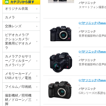
パナソニック
スマートフォン撮影
オリジナル衣装
カメラ
(パナソニック) Panaso
交換レンズ
.
パナソニック
ビデオカメラ/ア
世界初撮影時の音声録
クションカメラ/
業務用ビデオカメ
ラ
(パナソニック) Panas
.
カメラアクセサリ
パナソニック
ー／フィルター／
世界初撮影時の音声録
カメラバッグ
メモリーカード／
USBメモリ／電池
(パナソニック) Panas
.
フイルム／印画紙
パナソニック
GHシリーズの系譜
撮影機材／照明機
材／ドローン／三
脚