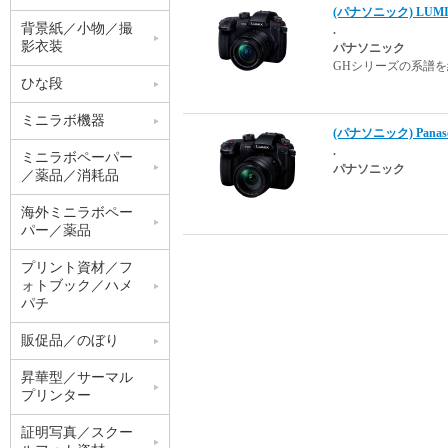
(パナソニック) LUM
背景紙／小物／撮
.
影衣装
パナソニック
GHシリーズの系譜
ひな段
ミニラボ機器
(パナソニック) Pana
.
ミニラボペーパー
パナソニック
／薬品／消耗品
海外ミニラボペー
パー／薬品
プリント資材／フ
ォトブック／ハメ
パチ
販促品／のぼり
昇華型／サーマル
プリンター
証明写真／スクー