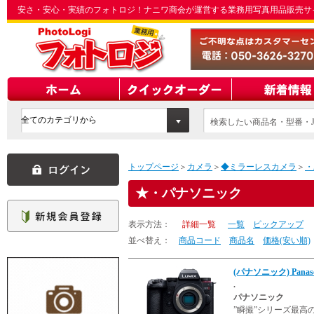
安さ・安心・実績のフォトロジ！ナニワ商会が運営する業務用写真用品販売サ
検索したい商品名・型番・J
てください
トップページ
＞
カメラ
＞
◆ミラーレスカメラ
＞
・
・パナソニック
表示方法：
詳細一覧
一覧
ピックアップ
並べ替え：
商品コード
商品名
価格(安い順)
(パナソニック) Panaso
.
パナソニック
”瞬撮”シリーズ最高