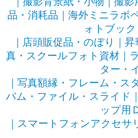
｜
撮影背景紙・小物
｜
撮影
品・消耗品
｜
海外ミニラボ
ォトブック
｜
店頭販促品・のぼり
｜
昇
真・スクールフォト資材
｜
ター・
｜
写真額縁・フレーム・ス
バム・ファイル・スライド
ップ用
｜
スマートフォンアクセサ