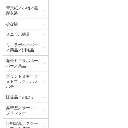
背景紙／小物／撮
影衣装
ひな段
ミニラボ機器
ミニラボペーパー
／薬品／消耗品
海外ミニラボペー
パー／薬品
プリント資材／フ
ォトブック／ハメ
パチ
販促品／のぼり
昇華型／サーマル
プリンター
証明写真／スクー