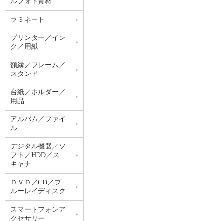
ルフォト資材
ラミネート
プリンター／イン
ク／用紙
額縁／フレーム／
スタンド
台紙／ホルダー／
用品
アルバム／ファイ
ル
デジタル機器／ソ
フト／HDD／ス
キャナ
ＤＶＤ／CD／ブ
ルーレイディスク
スマートフォンア
クセサリー