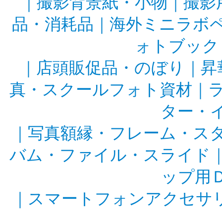
｜
撮影背景紙・小物
｜
撮影
品・消耗品
｜
海外ミニラボ
ォトブック
｜
店頭販促品・のぼり
｜
昇
真・スクールフォト資材
｜
ター・
｜
写真額縁・フレーム・ス
バム・ファイル・スライド
ップ用
｜
スマートフォンアクセサ