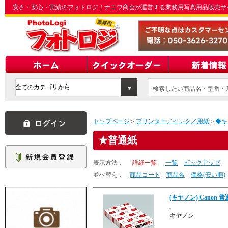
安さ・安心・実績のフォトロジ！ナニワ商会が運営する業務用写真用品販売サ
検索したい商品名・型番・J
てください
トップページ
＞
プリンター／インク／用紙
＞
◆キ
普通紙
表示方法：
詳細一覧
一覧
ピックアップ
並べ替え：
商品コード
商品名
価格(安い順)
(キヤノン) Canon 普通
.
キヤノン